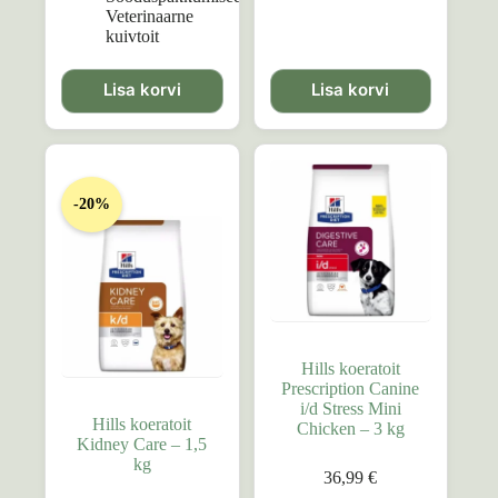
Veterinaarne
kuivtoit
Lisa korvi
Lisa korvi
-20%
Hills koeratoit
Prescription Canine
i/d Stress Mini
Hills koeratoit
Chicken – 3 kg
Kidney Care – 1,5
kg
36,99
€