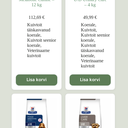
12 kg
– 4 kg
112,69
€
49,99
€
Kuivtoit
Koerale
,
täiskasvanud
Kuivtoit
,
koerale
,
Kuivtoit seenior
Kuivtoit seenior
koerale
,
koerale
,
Kuivtoit
Veterinaarne
täiskasvanud
kuivtoit
koerale
,
Veterinaarne
kuivtoit
Lisa korvi
Lisa korvi