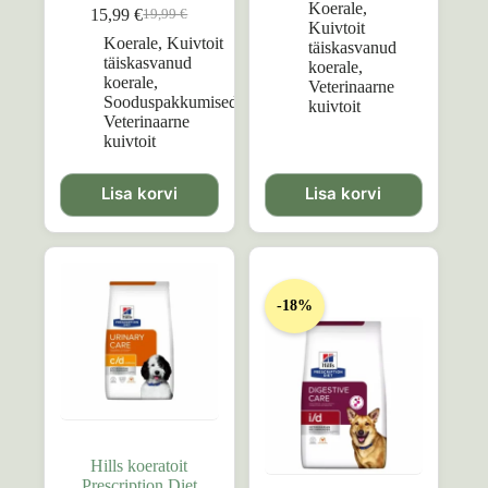
Koerale
,
15,99
€
19,99
€
Algne
Praegune
Kuivtoit
hind
hind
Koerale
,
Kuivtoit
täiskasvanud
oli:
on:
täiskasvanud
koerale
,
19,99 €.
15,99 €.
koerale
,
Veterinaarne
Sooduspakkumised
,
kuivtoit
Veterinaarne
kuivtoit
Lisa korvi
Lisa korvi
-18%
Hills koeratoit
Prescription Diet