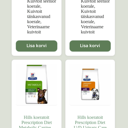
Kuivtoit seenior
Kuivtoit seenior
koerale
,
koerale
,
Kuivtoit
Kuivtoit
täiskasvanud
täiskasvanud
koerale
,
koerale
,
Veterinaarne
Veterinaarne
kuivtoit
kuivtoit
Lisa korvi
Lisa korvi
Hills koeratoit
Hills koeratoit
Prescription Diet
Prescription Diet
Metabolic Canine –
U/D Urinary Care