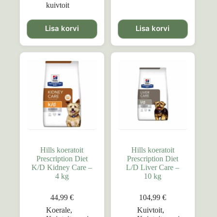
kuivtoit
Lisa korvi
Lisa korvi
Hills koeratoit
Hills koeratoit
Prescription Diet
Prescription Diet
K/D Kidney Care –
L/D Liver Care –
4 kg
10 kg
44,99
€
104,99
€
Koerale
,
Kuivtoit
,