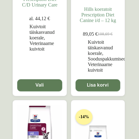
C/D Urinary Care
Hills koeratoit
Prescription Diet
al.
44,12
€
Canine i/d – 12 kg
Kuivtoit
täiskasvanud
89,05
€
108,69
€
Algne
Praegune
koerale
,
hind
hind
Kuivtoit
Veterinaarne
oli:
on:
täiskasvanud
kuivtoit
108,69 €.
89,05 €.
koerale
,
Sooduspakkumised
,
Veterinaarne
kuivtoit
Sellel
tootel
Vali
Lisa korvi
on
mitu
varianti.
Valikuid
saab
-14%
teha
tootelehel.