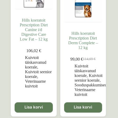
Hills koeratoit
Prescription Diet
Canine i/d
Hills koeratoit
Digestive Care
Prescription Diet
Low Fat – 12 kg
Derm Complete –
12 kg
106,02
€
Kuivtoit
99,00
€
114,69
€
Algne
Praegune
täiskasvanud
hind
hind
Kuivtoit
koerale
,
oli:
on:
täiskasvanud
Kuivtoit seenior
114,69 €.
99,00 €.
koerale
,
Kuivtoit
koerale
,
seenior koerale
,
Veterinaarne
Sooduspakkumised
,
kuivtoit
Veterinaarne
kuivtoit
Lisa korvi
Lisa korvi