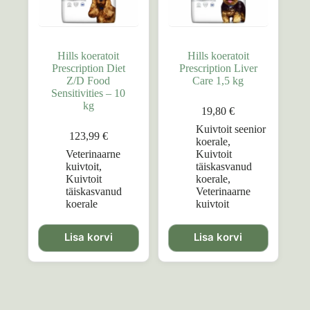
Hills koeratoit
Hills koeratoit
Prescription Diet
Prescription Liver
Z/D Food
Care 1,5 kg
Sensitivities – 10
kg
19,80
€
Kuivtoit seenior
123,99
€
koerale
,
Veterinaarne
Kuivtoit
kuivtoit
,
täiskasvanud
Kuivtoit
koerale
,
täiskasvanud
Veterinaarne
koerale
kuivtoit
Lisa korvi
Lisa korvi