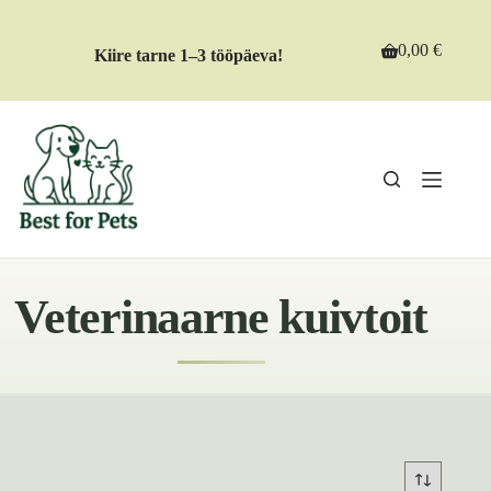
Skip
to
content
0,00
€
Kiire tarne 1–3 tööpäeva!
Shopping
cart
Veterinaarne kuivtoit