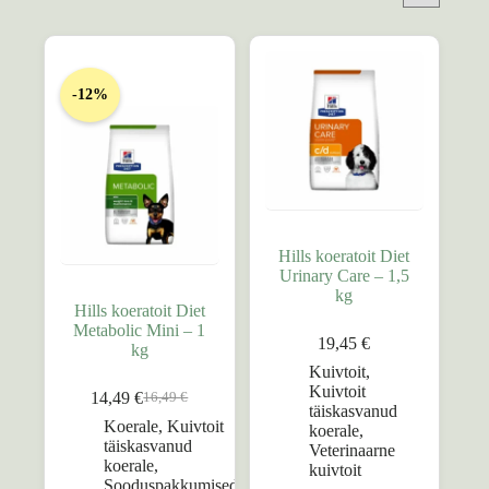
-12%
Hills koeratoit Diet
Urinary Care – 1,5
kg
Hills koeratoit Diet
Metabolic Mini – 1
19,45
€
kg
Kuivtoit
,
Kuivtoit
14,49
€
16,49
€
Algne
Praegune
täiskasvanud
hind
hind
Koerale
,
Kuivtoit
koerale
,
oli:
on:
täiskasvanud
Veterinaarne
16,49 €.
14,49 €.
koerale
,
kuivtoit
Sooduspakkumised
,