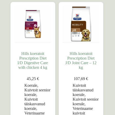
Hills koeratoit
Hills koeratoit
Prescription Diet
Prescription Diet
I/D Digestive Care
J/D Joint Care – 12
with chicken 4 kg
kg
45,25
€
107,69
€
Koerale
,
Kuivtoit
Kuivtoit seenior
täiskasvanud
koerale
,
koerale
,
Kuivtoit
Kuivtoit seenior
täiskasvanud
koerale
,
koerale
,
Veterinaarne
Veterinaarne
kuivtoit