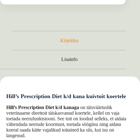
Kirjeldus
Lisainfo
Hill’s Prescription Diet k/d kana kuivtoit koertele
Hill’s Prescription Diet k/d kanaga
on täisväärtuslik
veterinaarne dieettoit täiskasvanud koertele, kellel on vaja
toetada neerufunktsiooni. See toit on loodud selleks, et aidata
vähendada neerude koormust, toetada söögiisu ning aidata
koeral saada kätte vajalikud toitained ka siis, kui isu on
langenud.