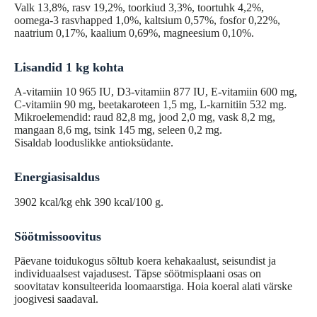
Valk 13,8%, rasv 19,2%, toorkiud 3,3%, toortuhk 4,2%,
oomega-3 rasvhapped 1,0%, kaltsium 0,57%, fosfor 0,22%,
naatrium 0,17%, kaalium 0,69%, magneesium 0,10%.
Lisandid 1 kg kohta
A-vitamiin 10 965 IU, D3-vitamiin 877 IU, E-vitamiin 600 mg,
C-vitamiin 90 mg, beetakaroteen 1,5 mg, L-karnitiin 532 mg.
Mikroelemendid: raud 82,8 mg, jood 2,0 mg, vask 8,2 mg,
mangaan 8,6 mg, tsink 145 mg, seleen 0,2 mg.
Sisaldab looduslikke antioksüdante.
Energiasisaldus
3902 kcal/kg ehk 390 kcal/100 g.
Söötmissoovitus
Päevane toidukogus sõltub koera kehakaalust, seisundist ja
individuaalsest vajadusest. Täpse söötmisplaani osas on
soovitatav konsulteerida loomaarstiga. Hoia koeral alati värske
joogivesi saadaval.