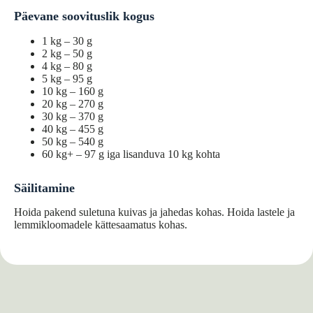
Päevane soovituslik kogus
1 kg – 30 g
2 kg – 50 g
4 kg – 80 g
5 kg – 95 g
10 kg – 160 g
20 kg – 270 g
30 kg – 370 g
40 kg – 455 g
50 kg – 540 g
60 kg+ – 97 g iga lisanduva 10 kg kohta
Säilitamine
Hoida pakend suletuna kuivas ja jahedas kohas. Hoida lastele ja
lemmikloomadele kättesaamatus kohas.