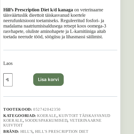
hind
hind
oli:
on:
Hill’s Prescription Diet k/d kanaga
on veterinaarne
19,99 €.
15,99 €.
täisväärtuslik dieettoit täiskasvanud koertele
neerufunktsiooni toetamiseks. Reguleeritud fosfori- ja
madalama naatriumisisaldusega retsept koos oomega-3
rasvhapete, oluliste aminohapete ja L-karnitiiniga aitab
toetada neerude tööd, söögiisu ja lihasmassi säilimist.
Laos
Hills
Lisa korvi
koeratoit
Kidney
Care
-
1,5
kg
TOOTEKOOD:
052742042350
kogus
KATEGOORIAD:
KOERALE
,
KUIVTOIT TÄISKASVANUD
KOERALE
,
SOODUSPAKKUMISED
,
VETERINAARNE
KUIVTOIT
BRÄND:
HILL'S
,
HILL'S PRESCRIPTION DIET