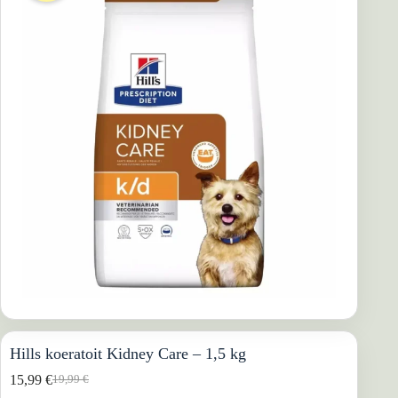
Hills koeratoit Kidney Care – 1,5 kg
15,99
€
19,99
€
Algne
Praegune