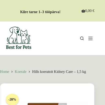
Skip
to
content
0,00
€
Kiire tarne 1–3 tööpäeva!
Shopping
cart
Home
Koerale
Hills koeratoit Kidney Care – 1,5 kg
-20%