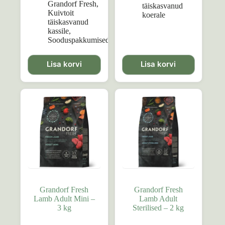
oli:
on:
Grandorf Fresh
,
täiskasvanud
73,99 €.
55,40 €.
Kuivtoit
koerale
täiskasvanud
kassile
,
Sooduspakkumised
Lisa korvi
Lisa korvi
Grandorf Fresh
Grandorf Fresh
Lamb Adult Mini –
Lamb Adult
3 kg
Sterilised – 2 kg