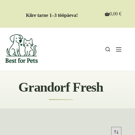
Skip
to
content
0,00
€
Kiire tarne 1–3 tööpäeva!
Shopping
cart
Grandorf Fresh