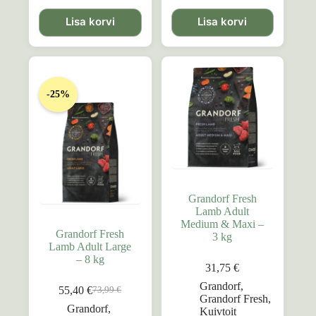
Lisa korvi
Lisa korvi
-25%
Grandorf Fresh
Lamb Adult
Medium & Maxi –
Grandorf Fresh
3 kg
Lamb Adult Large
– 8 kg
31,75
€
Grandorf
,
55,40
€
73,99
€
Algne
Praegune
Grandorf Fresh
,
hind
hind
Grandorf
,
Kuivtoit