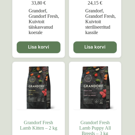
33,80
€
24,15
€
Grandorf
,
Grandorf
,
Grandorf Fresh
,
Grandorf Fresh
,
Kuivtoit
Kuivtoit
täiskasvanud
steriliseeritud
koerale
kassile
Lisa korvi
Lisa korvi
Grandorf Fresh
Grandorf Fresh
Lamb Kitten – 2 kg
Lamb Puppy All
Breeds – 3 kg