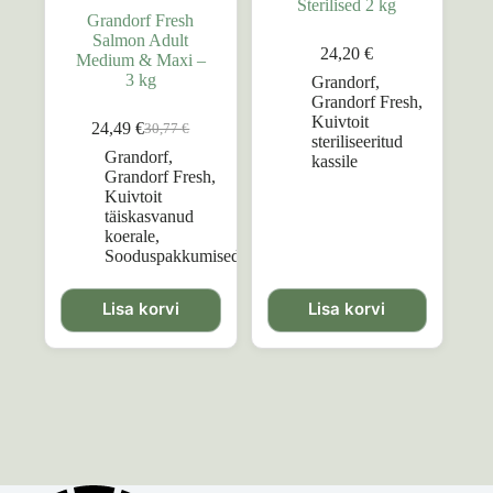
Sterilised 2 kg
Grandorf Fresh
Salmon Adult
24,20
€
Medium & Maxi –
3 kg
Grandorf
,
Grandorf Fresh
,
Kuivtoit
24,49
€
30,77
€
Algne
Praegune
steriliseeritud
hind
hind
Grandorf
,
kassile
oli:
on:
Grandorf Fresh
,
30,77 €.
24,49 €.
Kuivtoit
täiskasvanud
koerale
,
Sooduspakkumised
Lisa korvi
Lisa korvi