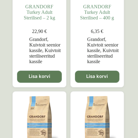
GRANDORF
GRANDORF
Turkey Adult
Turkey Adult
Sterilised – 2 kg
Sterilised – 400 g
22,90
€
6,35
€
Grandorf
,
Grandorf
,
Kuivtoit seenior
Kuivtoit seenior
kassile
,
Kuivtoit
kassile
,
Kuivtoit
steriliseeritud
steriliseeritud
kassile
kassile
Lisa korvi
Lisa korvi