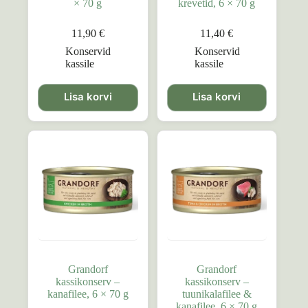
× 70 g
krevetid, 6 × 70 g
11,90
€
11,40
€
Konservid
Konservid
kassile
kassile
Lisa korvi
Lisa korvi
Grandorf
Grandorf
kassikonserv –
kassikonserv –
kanafilee, 6 × 70 g
tuunikalafilee &
kanafilee, 6 × 70 g