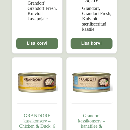
24,20
€
Grandorf
,
Grandorf Fresh
,
Grandorf
,
Kuivtoit
Grandorf Fresh
,
kassipojale
Kuivtoit
steriliseeritud
kassile
Lisa korvi
Lisa korvi
GRANDORF
Grandorf
kassikonserv –
kassikonserv –
Chicken & Duck, 6
kanafilee &