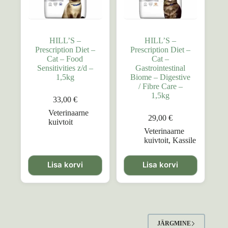
HILL’S –
HILL’S –
Prescription Diet –
Prescription Diet –
Cat – Food
Cat –
Sensitivities z/d –
Gastrointestinal
1,5kg
Biome – Digestive
/ Fibre Care –
1,5kg
33,00
€
Veterinaarne
29,00
€
kuivtoit
Veterinaarne
kuivtoit
,
Kassile
Lisa korvi
Lisa korvi
JÄRGMINE