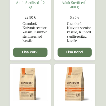
Adult Sterilised – 2
Adult Sterilised –
kg
400 g
22,90
€
6,35
€
Grandorf
,
Grandorf
,
Kuivtoit seenior
Kuivtoit seenior
kassile
,
Kuivtoit
kassile
,
Kuivtoit
steriliseeritud
steriliseeritud
kassile
kassile
Lisa korvi
Lisa korvi