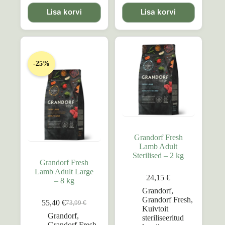
Lisa korvi
Lisa korvi
-25%
Grandorf Fresh
Lamb Adult
Sterilised – 2 kg
Grandorf Fresh
Lamb Adult Large
24,15
€
– 8 kg
Grandorf
,
Grandorf Fresh
,
55,40
€
73,99
€
Algne
Praegune
Kuivtoit
hind
hind
Grandorf
,
steriliseeritud
oli:
on:
Grandorf Fresh
,