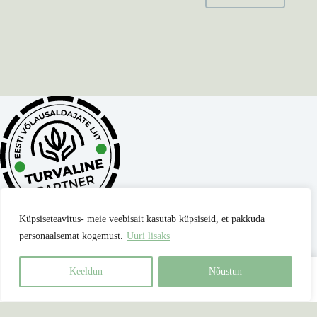
Küpsiseteavitus- meie veebisait kasutab küpsiseid, et pakkuda
personaalsemat kogemust.
Uuri lisaks
Privaatsuspoliitika
Müügitingimused
Parima hinna garantii
Kontakt
Keeldun
Nõustun
Best for Pets OÜ
| reg nr 17345306 |
Copyright © 2026 - Kõik
Avaleht
Otsing
Ostukorv
õigused kaitstud.