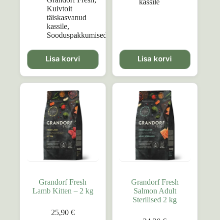
kassile
73,99 €.
55,40 €.
Kuivtoit
täiskasvanud
kassile
,
Sooduspakkumised
Lisa korvi
Lisa korvi
Grandorf Fresh
Grandorf Fresh
Lamb Kitten – 2 kg
Salmon Adult
Sterilised 2 kg
25,90
€