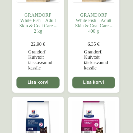
GRANDORF
GRANDORF
White Fish – Adult
White Fish – Adult
Skin & Coat Care –
Skin & Coat Care –
2 kg
400 g
22,90
€
6,35
€
Grandorf
,
Grandorf
,
Kuivtoit
Kuivtoit
täiskasvanud
täiskasvanud
kassile
kassile
Lisa korvi
Lisa korvi