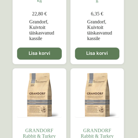
kg
g
22,80
€
6,35
€
Grandorf
,
Grandorf
,
Kuivtoit
Kuivtoit
täiskasvanud
täiskasvanud
kassile
kassile
Lisa korvi
Lisa korvi
GRANDORF
GRANDORF
Rabbit & Turkey
Rabbit & Turkey