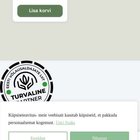
Lisa korvi
Küpsiseteavitus- meie veebisait kasutab küpsiseid, et pakkuda
personaalsemat kogemust.
Uuri lisaks
Privaatsuspoliitika
Müügitingimused
Parima hinna garantii
Kontakt
Keeldun
Nõustun