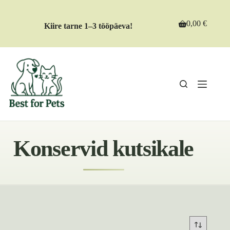
Skip
to
content
0,00
€
Kiire tarne 1–3 tööpäeva!
Shopping
cart
Konservid kutsikale