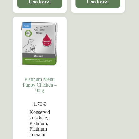
Lisa korvi
Lisa korvi
Platinum Menu
Puppy Chicken –
90 g
1,70
€
Konservid
kutsikale
,
Platinum
,
Platinum
koeratoit