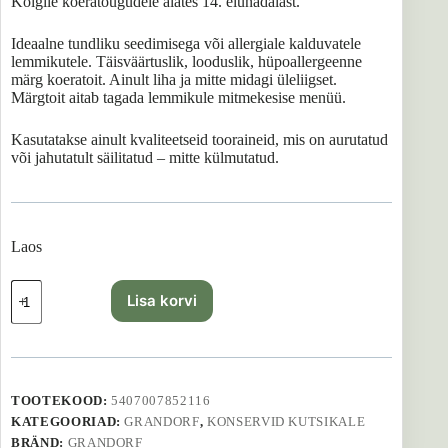
Kõigile koeratõugudele alates 14. elunädalast.
Ideaalne tundliku seedimisega või allergiale kalduvatele
lemmikutele. Täisväärtuslik, looduslik, hüpoallergeenne
märg koeratoit. Ainult liha ja mitte midagi üleliigset.
Märgtoit aitab tagada lemmikule mitmekesise menüü.
Kasutatakse ainult kvaliteetseid tooraineid, mis on aurutatud
või jahutatult säilitatud – mitte külmutatud.
Laos
GRANDORF
Lisa korvi
Puppy
Lamb
&
Turkey
200g
kogus
TOOTEKOOD:
5407007852116
KATEGOORIAD:
GRANDORF
,
KONSERVID KUTSIKALE
BRÄND:
GRANDORF