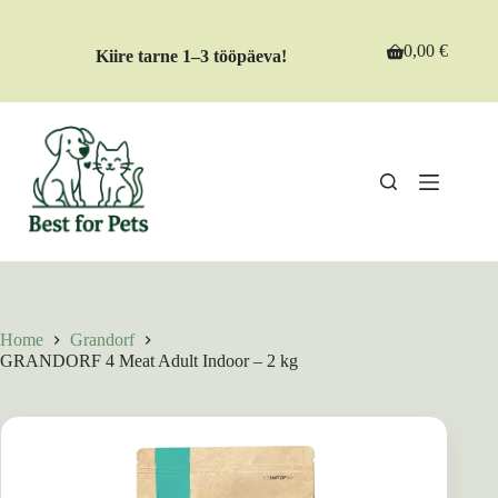
Skip
to
content
0,00
€
Kiire tarne 1–3 tööpäeva!
Shopping
cart
Home
Grandorf
GRANDORF 4 Meat Adult Indoor – 2 kg