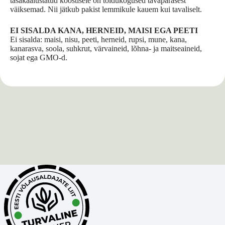
tasakaalustatud koostisele on toidukogused tavapärasest
väiksemad. Nii jätkub pakist lemmikule kauem kui tavaliselt.
EI SISALDA KANA, HERNEID, MAISI EGA PEETI
Ei sisalda: maisi, nisu, peeti, herneid, rupsi, mune, kana,
kanarasva, soola, suhkrut, värvaineid, lõhna- ja maitseaineid,
sojat ega GMO-d.