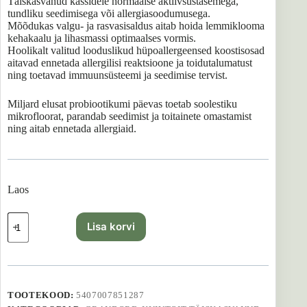
Täiskasvanud kassidele normaalse aktiivsustasemega,
tundliku seedimisega või allergiasoodumusega.
Mõõdukas valgu- ja rasvasisaldus aitab hoida lemmiklooma
kehakaalu ja lihasmassi optimaalses vormis.
Hoolikalt valitud looduslikud hüpoallergeensed koostisosad
aitavad ennetada allergilisi reaktsioone ja toidutalumatust
ning toetavad immuunsüsteemi ja seedimise tervist.
Miljard elusat probiootikumi päevas toetab soolestiku
mikrofloorat, parandab seedimist ja toitainete omastamist
ning aitab ennetada allergiaid.
Laos
GRANDORF
Lisa korvi
4
Meat
Adult
Indoor
-
2
TOOTEKOOD:
5407007851287
kg