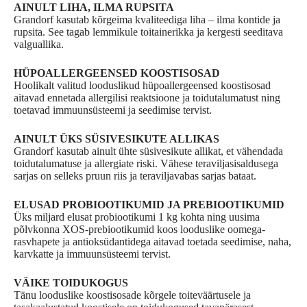
AINULT LIHA, ILMA RUPSITA
Grandorf kasutab kõrgeima kvaliteediga liha – ilma kontide ja
rupsita. See tagab lemmikule toitainerikka ja kergesti seeditava
valguallika.
HÜPOALLERGEENSED KOOSTISOSAD
Hoolikalt valitud looduslikud hüpoallergeensed koostisosad
aitavad ennetada allergilisi reaktsioone ja toidutalumatust ning
toetavad immuunsüsteemi ja seedimise tervist.
AINULT ÜKS SÜSIVESIKUTE ALLIKAS
Grandorf kasutab ainult ühte süsivesikute allikat, et vähendada
toidutalumatuse ja allergiate riski. Vähese teraviljasisaldusega
sarjas on selleks pruun riis ja teraviljavabas sarjas bataat.
ELUSAD PROBIOOTIKUMID JA PREBIOOTIKUMID
Üks miljard elusat probiootikumi 1 kg kohta ning uusima
põlvkonna XOS-prebiootikumid koos looduslike oomega-
rasvhapete ja antioksüdantidega aitavad toetada seedimise, naha,
karvkatte ja immuunsüsteemi tervist.
VÄIKE TOIDUKOGUS
Tänu looduslike koostisosade kõrgele toiteväärtusele ja