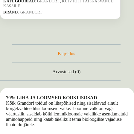
KATEGOORIAD:
GRANDORF
,
KUIVTOIT TÄISKASVANUD
kogus
KASSILE
BRÄND:
GRANDORF
Kirjeldus
Arvustused (0)
70% LIHA JA LOOMSED KOOSTISOSAD
Kõik Grandorf toidud on lihapõhised ning sisaldavad ainult
kõrgekvaliteedilisi loomseid valke. Loomne valk on väga
väärtuslik, sisaldab kõiki lemmikloomale vajalikke asendamatuid
aminohappeid ning katab täielikult tema bioloogilise vajaduse
lihatoidu järele.