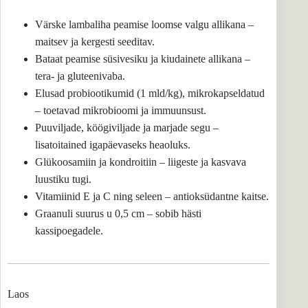
Värske lambaliha peamise loomse valgu allikana –
maitsev ja kergesti seeditav.
Bataat peamise süsivesiku ja kiudainete allikana –
tera- ja gluteenivaba.
Elusad probiootikumid (1 mld/kg), mikrokapseldatud
– toetavad mikrobioomi ja immuunsust.
Puuviljade, köögiviljade ja marjade segu –
lisatoitained igapäevaseks heaoluks.
Glükoosamiin ja kondroitiin – liigeste ja kasvava
luustiku tugi.
Vitamiinid E ja C ning seleen – antioksüdantne kaitse.
Graanuli suurus u 0,5 cm – sobib hästi
kassipoegadele.
Laos