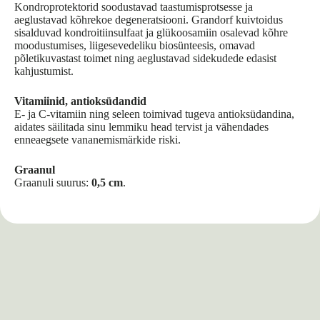
Kondroprotektorid soodustavad taastumis­protsesse ja
aeglustavad kõhrekoe degeneratsiooni. Grandorf kuivtoidus
sisalduvad kondroitiinsulfaat ja glükoosamiin osalevad kõhre
moodustumises, liigesevedeliku biosünteesis, omavad
põletikuvastast toimet ning aeglustavad sidekudede edasist
kahjustumist.
Vitamiinid, antioksüdandid
E- ja C-vitamiin ning seleen toimivad tugeva antioksüdandina,
aidates säilitada sinu lemmiku head tervist ja vähendades
enneaegsete vananemismärkide riski.
Graanul
Graanuli suurus:
0,5 cm
.