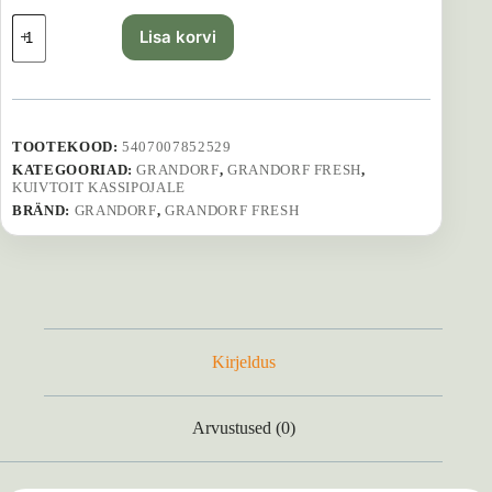
Grandorf
Lisa korvi
Fresh
Lamb
Kitten
–
2
kg
TOOTEKOOD:
5407007852529
kogus
KATEGOORIAD:
GRANDORF
,
GRANDORF FRESH
,
KUIVTOIT KASSIPOJALE
BRÄND:
GRANDORF
,
GRANDORF FRESH
Kirjeldus
Arvustused (0)