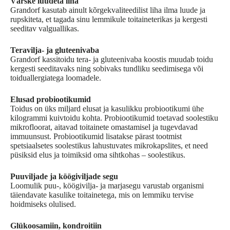
Värske luudeta liha
Grandorf kasutab ainult kõrgekvaliteedilist liha ilma luude ja
rupskiteta, et tagada sinu lemmikule toitaineterikas ja kergesti
seeditav valguallikas.
Teravilja- ja gluteenivaba
Grandorf kassitoidu tera- ja gluteenivaba koostis muudab toidu
kergesti seeditavaks ning sobivaks tundliku seedimisega või
toiduallergiatega loomadele.
Elusad probiootikumid
Toidus on üks miljard elusat ja kasulikku probiootikumi ühe
kilogrammi kuivtoidu kohta. Probiootikumid toetavad soolestiku
mikrofloorat, aitavad toitainete omastamisel ja tugevdavad
immuunsust. Probiootikumid lisatakse pärast tootmist
spetsiaalsetes soolestikus lahustuvates mikro­kapslites, et need
püsiksid elus ja toimiksid oma sihtkohas – soolestikus.
Puuviljade ja köögiviljade segu
Loomulik puu-, köögivilja- ja marjasegu varustab organismi
täiendavate kasulike toitainetega, mis on lemmiku tervise
hoidmiseks olulised.
Glükoosamiin, kondroitiin