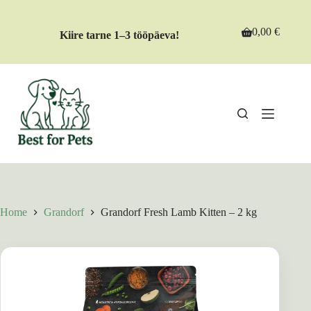
Skip
to
content
0,00
€
Kiire tarne 1–3 tööpäeva!
Shopping
cart
Home
Grandorf
Grandorf Fresh Lamb Kitten – 2 kg