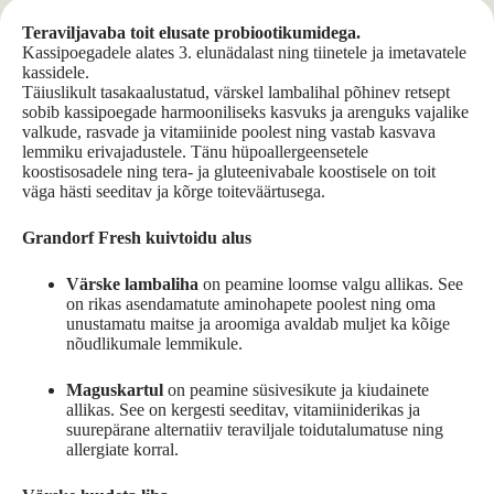
Teraviljavaba toit elusate probiootikumidega.
Kassipoegadele alates 3. elunädalast ning tiinetele ja imetavatele
kassidele.
Täiuslikult tasakaalustatud, värskel lambalihal põhinev retsept
sobib kassipoegade harmooniliseks kasvuks ja arenguks vajalike
valkude, rasvade ja vitamiinide poolest ning vastab kasvava
lemmiku erivajadustele. Tänu hüpoallergeensetele
koostisosadele ning tera- ja gluteenivabale koostisele on toit
väga hästi seeditav ja kõrge toiteväärtusega.
Grandorf Fresh kuivtoidu alus
Värske lambaliha
on peamine loomse valgu allikas. See
on rikas asendamatute aminohapete poolest ning oma
unustamatu maitse ja aroomiga avaldab muljet ka kõige
nõudlikumale lemmikule.
Maguskartul
on peamine süsivesikute ja kiudainete
allikas. See on kergesti seeditav, vitamiiniderikas ja
suurepärane alternatiiv teraviljale toidutalumatuse ning
allergiate korral.