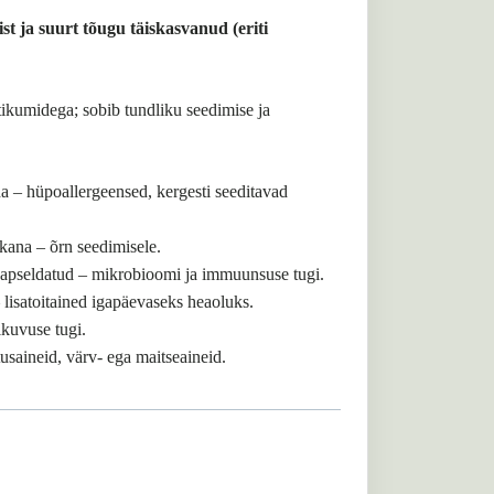
 ja suurt tõugu täiskasvanud (eriti
otikumidega; sobib tundliku seedimise ja
ha – hüpoallergeensed, kergesti seeditavad
ikana – õrn seedimisele.
kapseldatud – mikrobioomi ja immuunsuse tugi.
 lisatoitained igapäevaseks heaoluks.
ikuvuse tugi.
tusaineid, värv- ega maitseaineid.