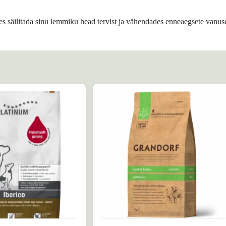
es säilitada sinu lemmiku head tervist ja vähendades enneaegsete vanus