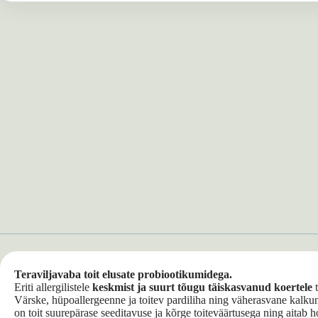
Teraviljavaba toit elusate probiootikumidega.
Eriti allergilistele
keskmist ja suurt tõugu täiskasvanud koertele
t
Värske, hüpoallergeenne ja toitev pardiliha ning väherasvane kalkun
on toit suurepärase seeditavuse ja kõrge toiteväärtusega ning aitab 