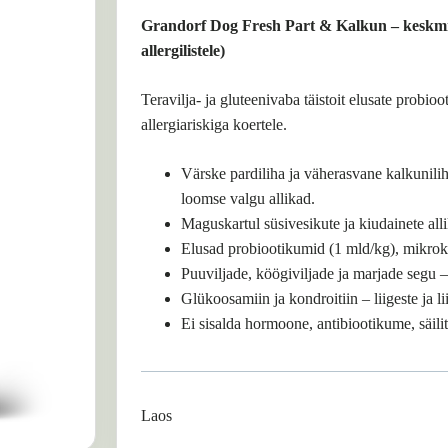
Grandorf Dog Fresh Part & Kalkun – keskmist
allergilistele)
Teravilja- ja gluteenivaba täistoit elusate probio
allergiariskiga koertele.
Värske pardiliha ja väherasvane kalkunili
loomse valgu allikad.
Maguskartul süsivesikute ja kiudainete all
Elusad probiootikumid (1 mld/kg), mikro
Puuviljade, köögiviljade ja marjade segu –
Glükoosamiin ja kondroitiin – liigeste ja li
Ei sisalda hormoone, antibiootikume, säili
Laos