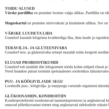
TOIDU ALUSED
Värske pardiliha
on peamine loomse valgu allikas. Pardiliha on r
Maguskartul
on peamine süsivesikute ja kiudainete allikas. See on ke
VÄRSKE LUUDETA LIHA
Grandorf kasutab kõrgeima kvaliteediga liha, ilma luude ja rupsideta
TERAVILJA- JA GLUTEENIVABA
Grandorf tera- ja gluteenivaba retsept muudab toidu kergesti seedit
ELUSAD PROBIOOTIKUMID
Grandorf toit sisaldab ühe kilogrammi sööda kohta miljard elusat j
Need lisatakse pärast tootmist spetsiaalsetes soolestikus lahustuvates
PUU- JA KÖÖGIVILJADE SEGU
Looduslik puu-, köögivilja- ja marjasegu varustab organismi täienda
GLÜKOOSAMIIN, KONDROITIIN
Kondroprotektorid soodustavad taastumisprotsesse ja aeglustavad kõ
omavad põletikuvastast toimet ning aeglustavad sidekudede edasist 