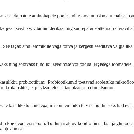
ikas asendamatute aminohapete poolest ning oma unustamatu maitse ja 
rgesti seeditav, vitamiiniderikas ning suurepärane alternatiiv teraviljale
. See tagab sinu lemmikule väga toitva ja kergesti seeditava valgiallika.
avaks ning sobivaks tundliku seedimise või toiduallergiatega loomadele.
a kasulikku probiootikumi. Probiootikumid toetavad soolestiku mikroflo
 mikrokapslites, et püsiksid elus ja täidaksid oma funktsiooni.
vate kasulike toitainetega, mis on lemmiku tervise hoidmiseks hädavaja
hrekoe degeneratsiooni. Toidus sisalduv kondroitiinsulfaat ja glükoosa
kahjustumist.