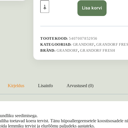
Grandorf
Fresh
Lisa korvi
Duck
Adult
Medium
&
Maxi
-
TOOTEKOOD:
5407007852956
3
KATEGOORIAD:
GRANDORF
,
GRANDORF FRE
kg
BRÄND:
GRANDORF
,
GRANDORF FRESH
kogus
Kirjeldus
Lisainfo
Arvustused (0)
undliku seedimisega.
iliha toetavad koera tervist. Tänu hüpoallergeensetele koostisosadele ni
hoida lemmiku tervist ja elurõõmu paljudeks aastateks.