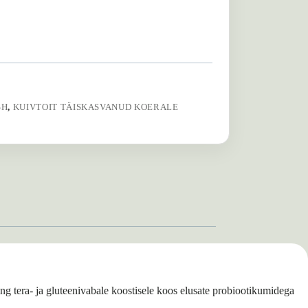
SH
,
KUIVTOIT TÄISKASVANUD KOERALE
ng tera- ja gluteenivabale koostisele koos elusate probiootikumidega