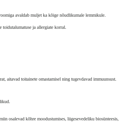
aroomiga avaldab muljet ka kõige nõudlikumale lemmikule.
 toidutalumatuse ja allergiate korral.
orat, aitavad toitainete omastamisel ning tugevdavad immuunsust.
likud.
miin osalevad kõhre moodustumises, liigesevedeliku biosünteesis,