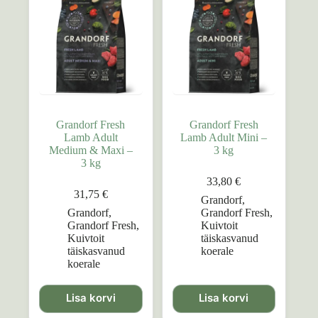
Grandorf Fresh
Grandorf Fresh
Lamb Adult
Lamb Adult Mini –
Medium & Maxi –
3 kg
3 kg
33,80
€
31,75
€
Grandorf
,
Grandorf
,
Grandorf Fresh
,
Grandorf Fresh
,
Kuivtoit
Kuivtoit
täiskasvanud
täiskasvanud
koerale
koerale
Lisa korvi
Lisa korvi