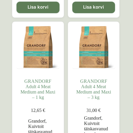
Lisa korvi
Lisa korvi
GRANDORF
GRANDORF
Adult 4 Meat
Adult 4 Meat
Medium and Maxi
Medium and Maxi
– 1 kg
– 3 kg
12,65
€
31,00
€
Grandorf
,
Grandorf
,
Kuivtoit
Kuivtoit
täiskasvanud
täiskasvanud