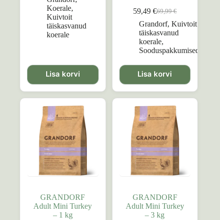
Koerale
,
59,49
€
69,99
€
Algne
Praegune
Kuivtoit
hind
hind
Grandorf
,
Kuivtoit
täiskasvanud
oli:
on:
täiskasvanud
koerale
69,99 €.
59,49 €.
koerale
,
Sooduspakkumised
Lisa korvi
Lisa korvi
GRANDORF
GRANDORF
Adult Mini Turkey
Adult Mini Turkey
– 1 kg
– 3 kg