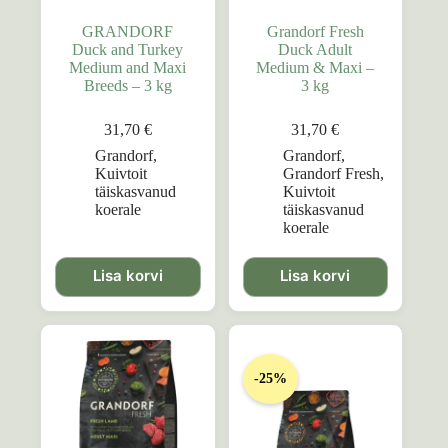
GRANDORF
Grandorf Fresh
Duck and Turkey
Duck Adult
Medium and Maxi
Medium & Maxi –
Breeds – 3 kg
3 kg
31,70
€
31,70
€
Grandorf
,
Grandorf
,
Kuivtoit
Grandorf Fresh
,
täiskasvanud
Kuivtoit
koerale
täiskasvanud
koerale
Lisa korvi
Lisa korvi
-25%