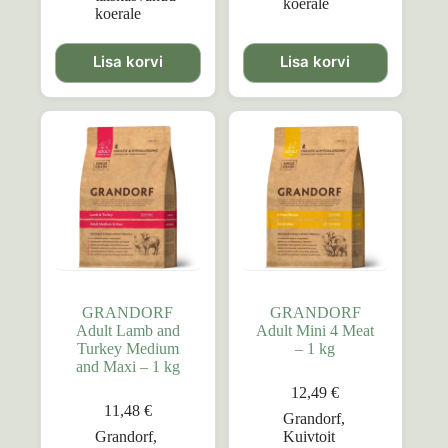
koerale
koerale
Lisa korvi
Lisa korvi
GRANDORF
GRANDORF
Adult Lamb and
Adult Mini 4 Meat
Turkey Medium
– 1 kg
and Maxi – 1 kg
12,49
€
11,48
€
Grandorf
,
Grandorf
,
Kuivtoit