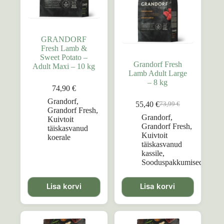
GRANDORF
Fresh Lamb &
Sweet Potato –
Grandorf Fresh
Adult Maxi – 10 kg
Lamb Adult Large
– 8 kg
74,90
€
Grandorf
,
55,40
€
73,99
€
Algne
Praegune
Grandorf Fresh
,
hind
hind
Grandorf
,
Kuivtoit
oli:
on:
Grandorf Fresh
,
täiskasvanud
73,99 €.
55,40 €.
Kuivtoit
koerale
täiskasvanud
kassile
,
Sooduspakkumised
Lisa korvi
Lisa korvi