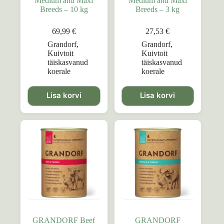
Medium and Maxi
Medium and Maxi
Breeds – 10 kg
Breeds – 3 kg
69,99
€
27,53
€
Grandorf
,
Grandorf
,
Kuivtoit
Kuivtoit
täiskasvanud
täiskasvanud
koerale
koerale
Lisa korvi
Lisa korvi
GRANDORF Beef
GRANDORF