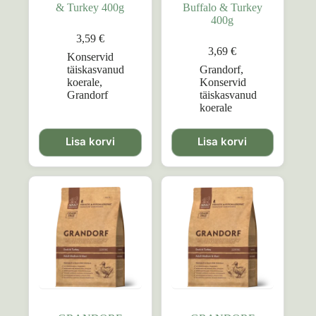
& Turkey 400g
Buffalo & Turkey
400g
3,59
€
3,69
€
Konservid
täiskasvanud
Grandorf
,
koerale
,
Konservid
Grandorf
täiskasvanud
koerale
Lisa korvi
Lisa korvi