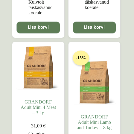
Kuivtoit
täiskasvanud
täiskasvanud
koerale
koerale
Lisa korvi
Lisa korvi
-15%
GRANDORF
Adult Mini 4 Meat
– 3 kg
GRANDORF
Adult Mini Lamb
31,00
€
and Turkey – 8 kg
Grandorf
,