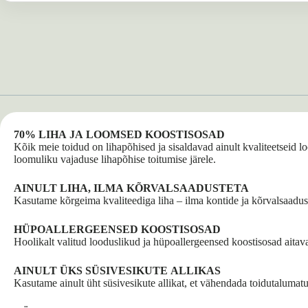
70% LIHA JA LOOMSED KOOSTISOSAD
Kõik meie toidud on lihapõhised ja sisaldavad ainult kvaliteetseid
loomuliku vajaduse lihapõhise toitumise järele.
AINULT LIHA, ILMA KÕRVALSAADUSTETA
Kasutame kõrgeima kvaliteediga liha – ilma kontide ja kõrvalsaaduste
HÜPOALLERGEENSED KOOSTISOSAD
Hoolikalt valitud looduslikud ja hüpoallergeensed koostisosad aitava
AINULT ÜKS SÜSIVESIKUTE ALLIKAS
Kasutame ainult üht süsivesikute allikat, et vähendada toidutalumatuse