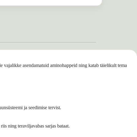
le vajalikke asendamatuid aminohappeid ning katab täielikult tema
unsüsteemi ja seedimise tervist.
iis ning teraviljavabas sarjas bataat.