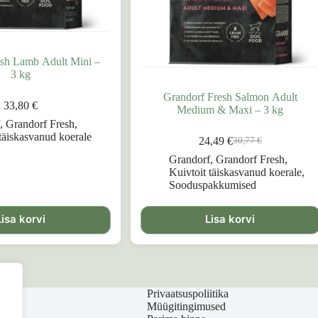
esh Lamb Adult Mini –
3 kg
Grandorf Fresh Salmon Adult
33,80
€
Medium & Maxi – 3 kg
f
,
Grandorf Fresh
,
 täiskasvanud koerale
24,49
€
30,77
€
Algne
Praegune
hind
hind
Grandorf
,
Grandorf Fresh
,
oli:
on:
Kuivtoit täiskasvanud koerale
,
30,77 €.
24,49 €.
Sooduspakkumised
Lisa korvi
Lisa korvi
Privaatsuspoliitika
Müügitingimused