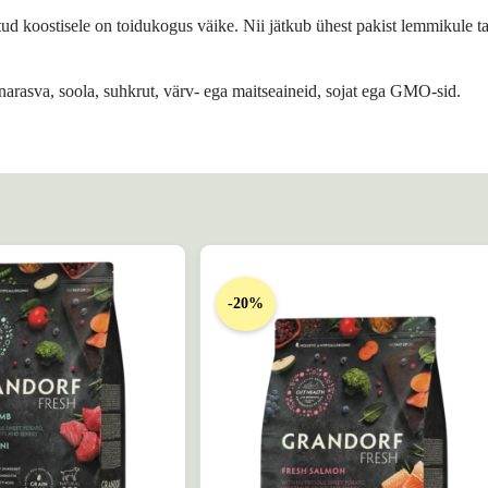
atud koostisele on toidukogus väike. Nii jätkub ühest pakist lemmikule 
kanarasva, soola, suhkrut, värv- ega maitseaineid, sojat ega GMO-sid.
-20%