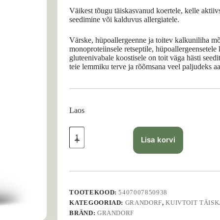
Väikest tõugu täiskasvanud koertele, kelle aktii
seedimine või kalduvus allergiatele.
Värske, hüpoallergeenne ja toitev kalkuniliha m
monoproteiinsele retseptile, hüpoallergeensetele k
gluteenivabale koostisele on toit väga hästi seed
teie lemmiku terve ja rõõmsana veel paljudeks aa
Laos
GRANDORF
Adult
Lisa korvi
Mini
Turkey
-
1
kg
kogus
TOOTEKOOD:
5407007850938
KATEGOORIAD:
GRANDORF
,
KUIVTOIT TÄIS
BRÄND:
GRANDORF