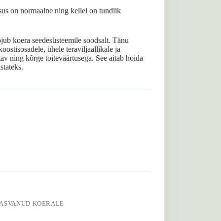
vsus on normaalne ning kellel on tundlik
õjub koera seedesüsteemile soodsalt. Tänu
oostisosadele, ühele teraviljaallikale ja
itav ning kõrge toiteväärtusega. See aitab hoida
stateks.
KASVANUD KOERALE