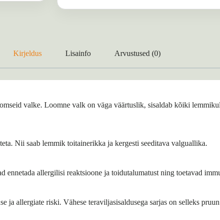
Kirjeldus
Lisainfo
Arvustused (0)
 loomseid valke. Loomne valk on väga väärtuslik, sisaldab kõiki lemmiku
ta. Nii saab lemmik toitainerikka ja kergesti seeditava valguallika.
d ennetada allergilisi reaktsioone ja toidutalumatust ning toetavad immu
 ja allergiate riski. Vähese teraviljasisaldusega sarjas on selleks pruun r