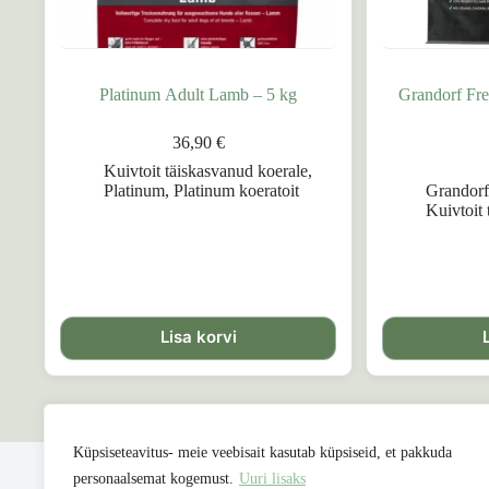
Platinum Adult Lamb – 5 kg
Grandorf Fr
36,90
€
Kuivtoit täiskasvanud koerale
,
Platinum
,
Platinum koeratoit
Grandor
Kuivtoit
Lisa korvi
Küpsiseteavitus- meie veebisait kasutab küpsiseid, et pakkuda
personaalsemat kogemust.
Uuri lisaks