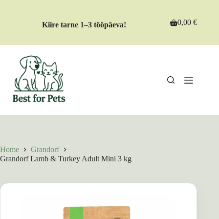
Skip
to
content
0,00
€
Kiire tarne 1–3 tööpäeva!
Shopping
cart
Home
Grandorf
Grandorf Lamb & Turkey Adult Mini 3 kg