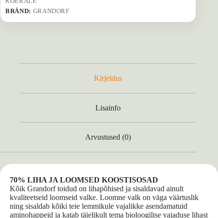
KOERALE
BRÄND:
GRANDORF
Kirjeldus
Lisainfo
Arvustused (0)
70% LIHA JA LOOMSED KOOSTISOSAD
Kõik Grandorf toidud on lihapõhised ja sisaldavad ainult
kvaliteetseid loomseid valke. Loomne valk on väga väärtuslik
ning sisaldab kõiki teie lemmikule vajalikke asendamatuid
aminohappeid ja katab täielikult tema bioloogilise vajaduse lihast