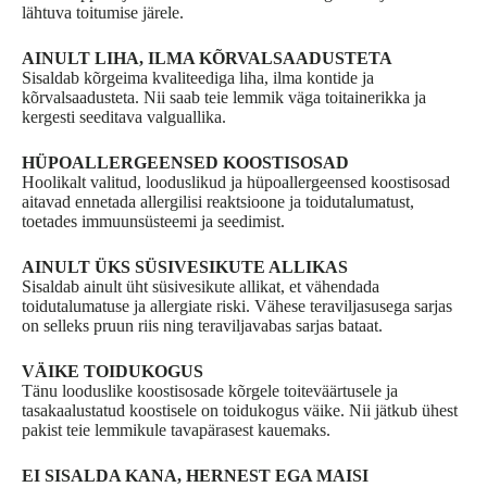
lähtuva toitumise järele.
AINULT LIHA, ILMA KÕRVALSAADUSTETA
Sisaldab kõrgeima kvaliteediga liha, ilma kontide ja
kõrvalsaadusteta. Nii saab teie lemmik väga toitainerikka ja
kergesti seeditava valguallika.
HÜPOALLERGEENSED KOOSTISOSAD
Hoolikalt valitud, looduslikud ja hüpoallergeensed koostisosad
aitavad ennetada allergilisi reaktsioone ja toidutalumatust,
toetades immuunsüsteemi ja seedimist.
AINULT ÜKS SÜSIVESIKUTE ALLIKAS
Sisaldab ainult üht süsivesikute allikat, et vähendada
toidutalumatuse ja allergiate riski. Vähese teraviljasusega sarjas
on selleks pruun riis ning teraviljavabas sarjas bataat.
VÄIKE TOIDUKOGUS
Tänu looduslike koostisosade kõrgele toiteväärtusele ja
tasakaalustatud koostisele on toidukogus väike. Nii jätkub ühest
pakist teie lemmikule tavapärasest kauemaks.
EI SISALDA KANA, HERNEST EGA MAISI