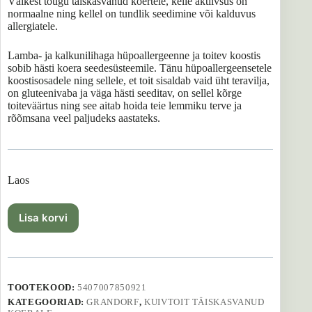
Väikest tõugu täiskasvanud koertele, kelle aktiivsus on
normaalne ning kellel on tundlik seedimine või kalduvus
allergiatele.
Lamba- ja kalkunilihaga hüpoallergeenne ja toitev koostis
sobib hästi koera seedesüsteemile. Tänu hüpoallergeensetele
koostisosadele ning sellele, et toit sisaldab vaid üht teravilja,
on gluteenivaba ja väga hästi seeditav, on sellel kõrge
toiteväärtus ning see aitab hoida teie lemmiku terve ja
rõõmsana veel paljudeks aastateks.
Laos
Lisa korvi
TOOTEKOOD:
5407007850921
KATEGOORIAD:
GRANDORF
,
KUIVTOIT TÄISKASVANUD