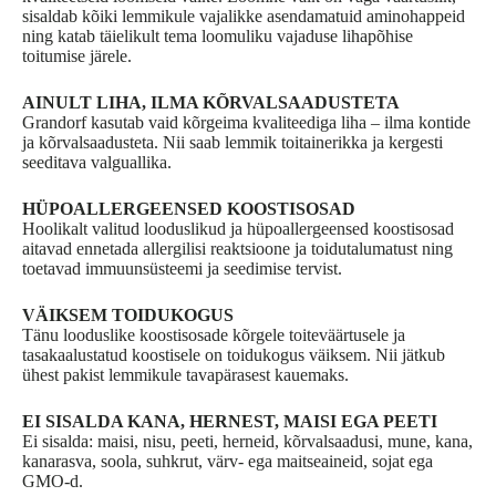
sisaldab kõiki lemmikule vajalikke asendamatuid aminohappeid
ning katab täielikult tema loomuliku vajaduse lihapõhise
toitumise järele.
AINULT LIHA, ILMA KÕRVALSAADUSTETA
Grandorf kasutab vaid kõrgeima kvaliteediga liha – ilma kontide
ja kõrvalsaadusteta. Nii saab lemmik toitainerikka ja kergesti
seeditava valguallika.
HÜPOALLERGEENSED KOOSTISOSAD
Hoolikalt valitud looduslikud ja hüpoallergeensed koostisosad
aitavad ennetada allergilisi reaktsioone ja toidutalumatust ning
toetavad immuunsüsteemi ja seedimise tervist.
VÄIKSEM TOIDUKOGUS
Tänu looduslike koostisosade kõrgele toiteväärtusele ja
tasakaalustatud koostisele on toidukogus väiksem. Nii jätkub
ühest pakist lemmikule tavapärasest kauemaks.
EI SISALDA KANA, HERNEST, MAISI EGA PEETI
Ei sisalda: maisi, nisu, peeti, herneid, kõrvalsaadusi, mune, kana,
kanarasva, soola, suhkrut, värv- ega maitseaineid, sojat ega
GMO-d.