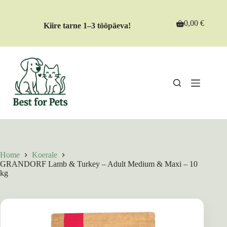
Skip
to
content
0,00
€
Kiire tarne 1–3 tööpäeva!
Shopping
cart
Home
Koerale
GRANDORF Lamb & Turkey – Adult Medium & Maxi – 10
kg