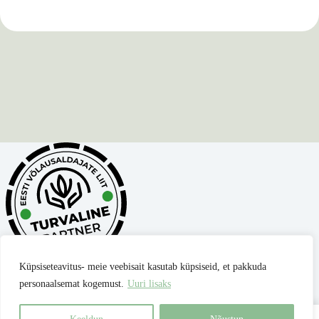
Küpsiseteavitus- meie veebisait kasutab küpsiseid, et pakkuda
personaalsemat kogemust.
Uuri lisaks
Privaatsuspoliitika
Müügitingimused
Parima hinna garantii
Kontakt