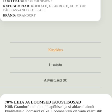
TOOTEKOOD:
5407007850976
KATEGOORIAD:
KOERALE
,
GRANDORF
,
KUIVTOIT
TÄISKASVANUD KOERALE
BRÄND:
GRANDORF
Kirjeldus
Lisainfo
Arvustused (0)
70% LIHA JA LOOMSED KOOSTISOSAD
Kõik Grandorf toidud on lihapõhised ja sisaldavad ainult
kvaliteetseid loomseid valke. Loomne valk on väga väärtuslik,