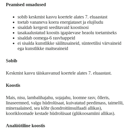
Peamised omadused
sobib keskmist kasvu koertele alates 7. eluaastast
toetab vananeva koera energiataset ja elujõudu
sisaldab kergesti seeditavaid koostisosi
tasakaalustatud koostis igapäevase heaolu toetamiseks
sisaldab oomega-6 rasvhappeid
ei sisalda kunstlikke säilitusaineid, sünteetilisi värvaineid
ega kunstlikke maitseaineid
Sobib
Keskmist kasvu täiskasvanud koertele alates 7. eluaastast.
Koostis
Mais, nisu, lambalihajahu, sojajahu, loomne rasv, õlleris,
linaseemned, valgu hüdrolüsaat, kuivatatud peedimass, taimeõli,
mineraalained, sea kõhr (kondroitiinsulfaadi allikas),
koorikloomade kestade hüdrolüsaat (glükoosamiini allikas).
Analüütiline koostis