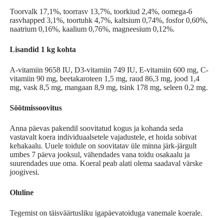
Toorvalk 17,1%, toorrasv 13,7%, toorkiud 2,4%, oomega-6
rasvhapped 3,1%, toortuhk 4,7%, kaltsium 0,74%, fosfor 0,60%,
naatrium 0,16%, kaalium 0,76%, magneesium 0,12%.
Lisandid 1 kg kohta
A-vitamiin 9658 IU, D3-vitamiin 749 IU, E-vitamiin 600 mg, C-
vitamiin 90 mg, beetakaroteen 1,5 mg, raud 86,3 mg, jood 1,4
mg, vask 8,5 mg, mangaan 8,9 mg, tsink 178 mg, seleen 0,2 mg.
Söötmissoovitus
Anna päevas pakendil soovitatud kogus ja kohanda seda
vastavalt koera individuaalsetele vajadustele, et hoida sobivat
kehakaalu. Uuele toidule on soovitatav üle minna järk-järgult
umbes 7 päeva jooksul, vähendades vana toidu osakaalu ja
suurendades uue oma. Koeral peab alati olema saadaval värske
joogivesi.
Oluline
Tegemist on täisväärtusliku igapäevatoiduga vanemale koerale.