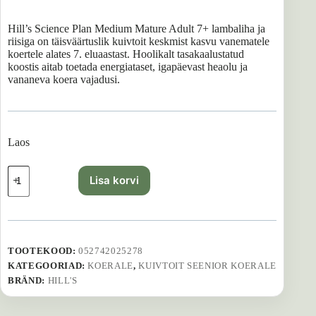
Hill’s Science Plan Medium Mature Adult 7+ lambaliha ja
riisiga on täisväärtuslik kuivtoit keskmist kasvu vanematele
koertele alates 7. eluaastast. Hoolikalt tasakaalustatud
koostis aitab toetada energiataset, igapäevast heaolu ja
vananeva koera vajadusi.
Laos
Hills
Lisa korvi
koeratoit
Science
Plan
Mature
Adult
Medium
TOOTEKOOD:
052742025278
with
KATEGOORIAD:
KOERALE
,
KUIVTOIT SEENIOR KOERALE
Lamb
-
BRÄND:
HILL'S
2.5
kg
kogus