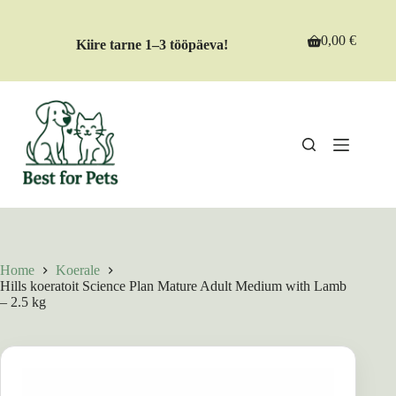
Skip
to
content
0,00
€
Kiire tarne 1–3 tööpäeva!
Shopping
cart
Home
Koerale
Hills koeratoit Science Plan Mature Adult Medium with Lamb
– 2.5 kg