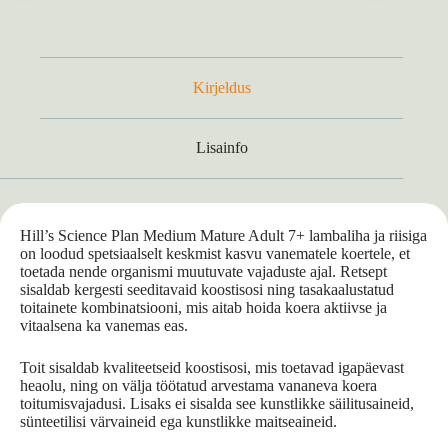
Kirjeldus
Lisainfo
Hill’s Science Plan Medium Mature Adult 7+ lambaliha ja riisiga
on loodud spetsiaalselt keskmist kasvu vanematele koertele, et
toetada nende organismi muutuvate vajaduste ajal. Retsept
sisaldab kergesti seeditavaid koostisosi ning tasakaalustatud
toitainete kombinatsiooni, mis aitab hoida koera aktiivse ja
vitaalsena ka vanemas eas.
Toit sisaldab kvaliteetseid koostisosi, mis toetavad igapäevast
heaolu, ning on välja töötatud arvestama vananeva koera
toitumisvajadusi. Lisaks ei sisalda see kunstlikke säilitusaineid,
sünteetilisi värvaineid ega kunstlikke maitseaineid.