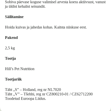
Sobiva päevase koguse valimisel arvesta koera aktiivsust, vanust
ja üldist kehalist seisundit.
Säilitamine
Hoida kuivas ja jahedas kohas. Kaitsta niiskuse eest.
Pakend
2,5 kg
Tootja
Hill’s Pet Nutrition
Tootjariik
Täht „S” – Holland, reg nr NL7020
Täht „V” – Tšehhi, reg nr CZ800210-01 / CZ62712200
Toodetud Euroopa Liidus.