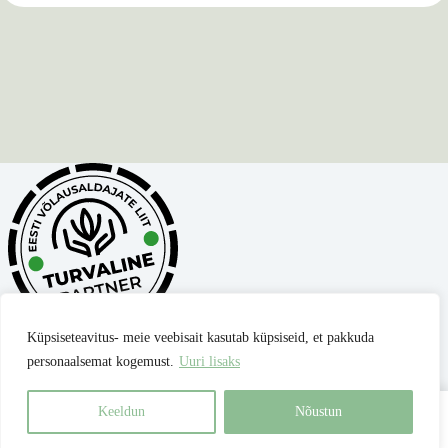
Küpsiseteavitus- meie veebisait kasutab küpsiseid, et pakkuda
personaalsemat kogemust.
Uuri lisaks
Privaatsuspoliitika
Müügitingimused
Parima hinna garantii
Kontakt
Keeldun
Nõustun
Best for Pets OÜ
| reg nr 17345306 |
Copyright © 2026 -
Avaleht
Otsing
Ostukorv
Kõik õigused kaitstud.