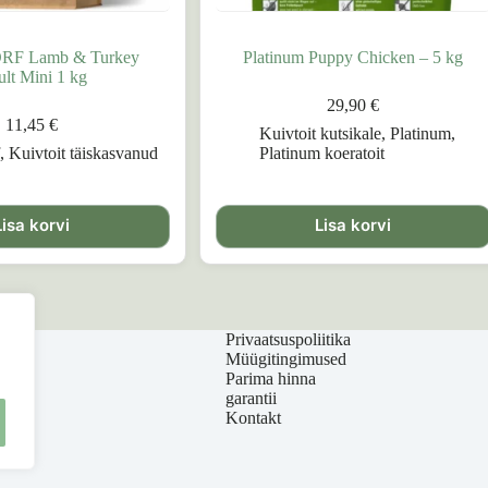
F Lamb & Turkey
Platinum Puppy Chicken – 5 kg
lt Mini 1 kg
29,90
€
11,45
€
Kuivtoit kutsikale
,
Platinum
,
f
,
Kuivtoit täiskasvanud
Platinum koeratoit
Lisa korvi
Lisa korvi
Privaatsuspoliitika
Müügitingimused
Parima hinna
garantii
Kontakt