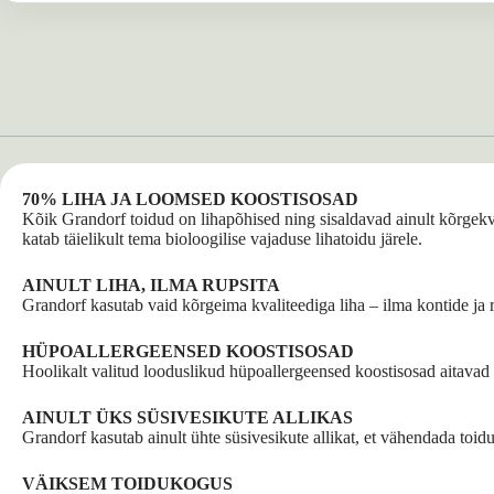
70% LIHA JA LOOMSED KOOSTISOSAD
Kõik Grandorf toidud on lihapõhised ning sisaldavad ainult kõrgek
katab täielikult tema bioloogilise vajaduse lihatoidu järele.
AINULT LIHA, ILMA RUPSITA
Grandorf kasutab vaid kõrgeima kvaliteediga liha – ilma kontide ja r
HÜPOALLERGEENSED KOOSTISOSAD
Hoolikalt valitud looduslikud hüpoallergeensed koostisosad aitavad e
AINULT ÜKS SÜSIVESIKUTE ALLIKAS
Grandorf kasutab ainult ühte süsivesikute allikat, et vähendada toiduta
VÄIKSEM TOIDUKOGUS