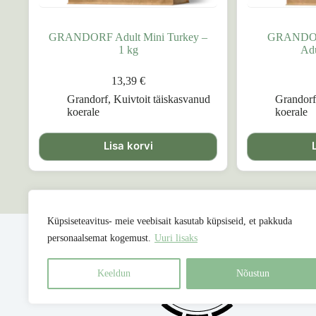
GRANDORF Adult Mini Turkey –
GRANDOR
1 kg
Adu
13,39
€
Grandorf
,
Kuivtoit täiskasvanud
Grandor
koerale
koerale
Lisa korvi
Küpsiseteavitus- meie veebisait kasutab küpsiseid, et pakkuda
personaalsemat kogemust.
Uuri lisaks
Keeldun
Nõustun