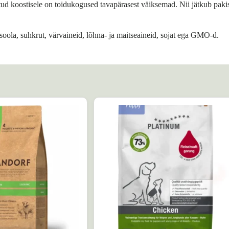
atud koostisele on toidukogused tavapärasest väiksemad. Nii jätkub paki
, soola, suhkrut, värvaineid, lõhna- ja maitseaineid, sojat ega GMO-d.