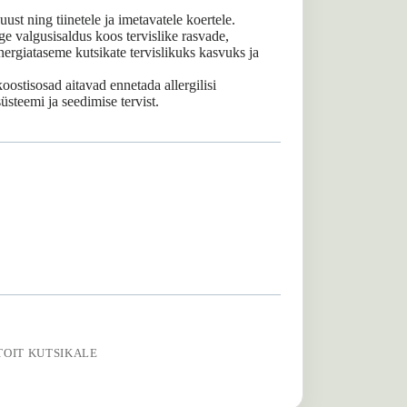
uust ning tiinetele ja imetavatele koertele.
e valgusisaldus koos tervislike rasvade,
ergiataseme kutsikate tervislikuks kasvuks ja
oostisosad aitavad ennetada allergilisi
üsteemi ja seedimise tervist.
TOIT KUTSIKALE