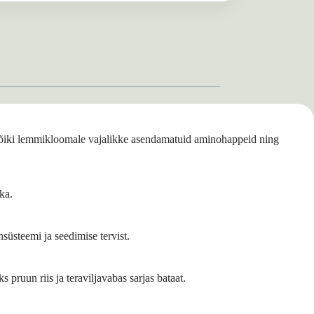
b kõiki lemmikloomale vajalikke asendamatuid aminohappeid ning
ka.
süsteemi ja seedimise tervist.
s pruun riis ja teraviljavabas sarjas bataat.