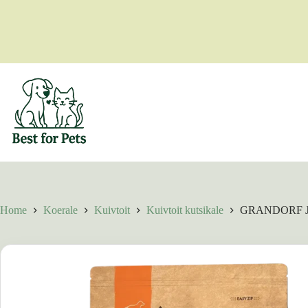
Skip
to
content
Home
Koerale
Kuivtoit
Kuivtoit kutsikale
GRANDORF Jun