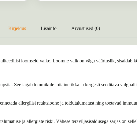
Kirjeldus
Lisainfo
Arvustused (0)
valiteedilisi loomseid valke. Loomne valk on väga väärtuslik, sisalda
upsita. See tagab lemmikule toitainerikka ja kergesti seeditava valgualli
nnetada allergilisi reaktsioone ja toidutalumatust ning toetavad immuun
lumatuse ja allergiate riski. Vähese teraviljasisaldusega sarjas on sellek