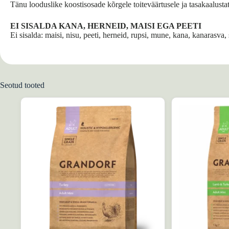
Tänu looduslike koostisosade kõrgele toiteväärtusele ja tasakaalust
EI SISALDA KANA, HERNEID, MAISI EGA PEETI
Ei sisalda: maisi, nisu, peeti, herneid, rupsi, mune, kana, kanarasva
Seotud tooted