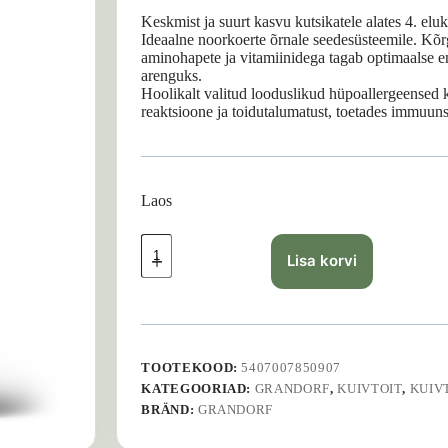
Keskmist ja suurt kasvu kutsikatele alates 4. eluk
Ideaalne noorkoerte õrnale seedesüsteemile. Kõrg
aminohapete ja vitamiinidega tagab optimaalse en
arenguks.
Hoolikalt valitud looduslikud hüpoallergeensed k
reaktsioone ja toidutalumatust, toetades immuuns
Laos
GRANDORF
Junior
Lisa korvi
Lamb
and
Turkey
-
10
kg
TOOTEKOOD:
5407007850907
kogus
KATEGOORIAD:
GRANDORF
,
KUIVTOIT
,
KUIV
BRÄND:
GRANDORF