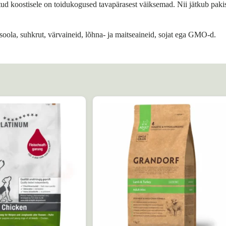
atud koostisele on toidukogused tavapärasest väiksemad. Nii jätkub paki
, soola, suhkrut, värvaineid, lõhna- ja maitseaineid, sojat ega GMO-d.