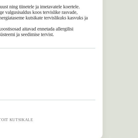
uust ning tiinetele ja imetavatele koertele.
e valgusisaldus koos tervislike rasvade,
ergiataseme kutsikate tervislikuks kasvuks ja
oostisosad aitavad ennetada allergilisi
üsteemi ja seedimise tervist.
TOIT KUTSIKALE