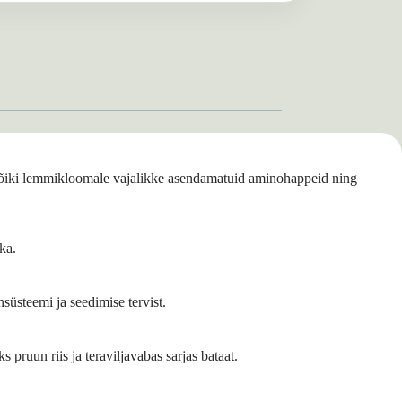
b kõiki lemmikloomale vajalikke asendamatuid aminohappeid ning
ka.
süsteemi ja seedimise tervist.
s pruun riis ja teraviljavabas sarjas bataat.