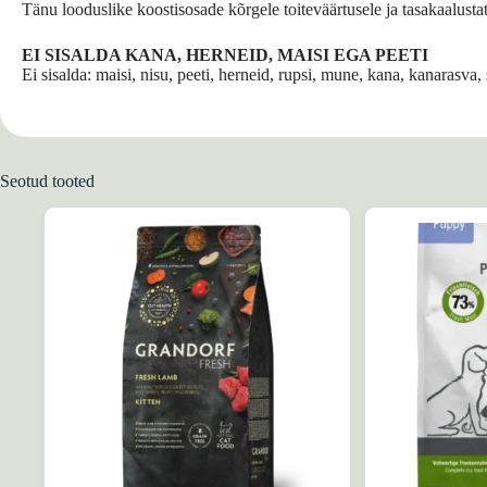
Tänu looduslike koostisosade kõrgele toiteväärtusele ja tasakaalust
EI SISALDA KANA, HERNEID, MAISI EGA PEETI
Ei sisalda: maisi, nisu, peeti, herneid, rupsi, mune, kana, kanarasva
Seotud tooted