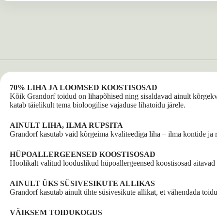
70% LIHA JA LOOMSED KOOSTISOSAD
Kõik Grandorf toidud on lihapõhised ning sisaldavad ainult kõrgek
katab täielikult tema bioloogilise vajaduse lihatoidu järele.
AINULT LIHA, ILMA RUPSITA
Grandorf kasutab vaid kõrgeima kvaliteediga liha – ilma kontide ja r
HÜPOALLERGEENSED KOOSTISOSAD
Hoolikalt valitud looduslikud hüpoallergeensed koostisosad aitavad e
AINULT ÜKS SÜSIVESIKUTE ALLIKAS
Grandorf kasutab ainult ühte süsivesikute allikat, et vähendada toiduta
VÄIKSEM TOIDUKOGUS