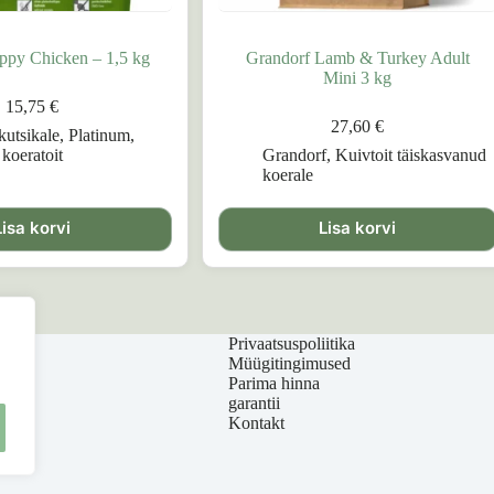
ppy Chicken – 1,5 kg
Grandorf Lamb & Turkey Adult
Mini 3 kg
15,75
€
27,60
€
kutsikale
,
Platinum
,
koeratoit
Grandorf
,
Kuivtoit täiskasvanud
koerale
Lisa korvi
Lisa korvi
Privaatsuspoliitika
Müügitingimused
Parima hinna
garantii
Kontakt