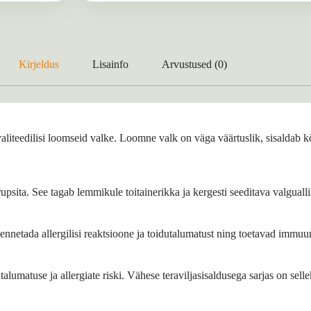
Kirjeldus
Lisainfo
Arvustused (0)
valiteedilisi loomseid valke. Loomne valk on väga väärtuslik, sisalda
upsita. See tagab lemmikule toitainerikka ja kergesti seeditava valgualli
nnetada allergilisi reaktsioone ja toidutalumatust ning toetavad immuun
lumatuse ja allergiate riski. Vähese teraviljasisaldusega sarjas on sellek