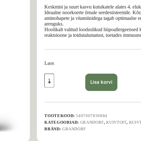
Keskmist ja suurt kasvu kutsikatele alates 4. eluk
Ideaalne noorkoerte õrnale seedesüsteemile. Kõrg
aminohapete ja vitamiinidega tagab optimaalse en
arenguks.
Hoolikalt valitud looduslikud hüpoallergeensed k
reaktsioone ja toidutalumatust, toetades immuuns
Laos
GRANDORF
Junior
Lisa korvi
Lamb
and
Turkey
-
1
kg
TOOTEKOOD:
5407007850884
kogus
KATEGOORIAD:
GRANDORF
,
KUIVTOIT
,
KUIV
BRÄND:
GRANDORF