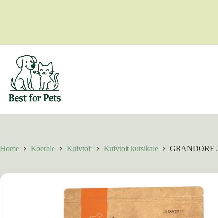
Skip
to
content
Home
Koerale
Kuivtoit
Kuivtoit kutsikale
GRANDORF Jun