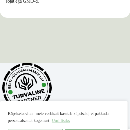
sojat ega GMO-d.
Küpsiseteavitus- meie veebisait kasutab küpsiseid, et pakkuda
personaalsemat kogemust.
Uuri lisaks
Privaatsuspoliitika
Müügitingimused