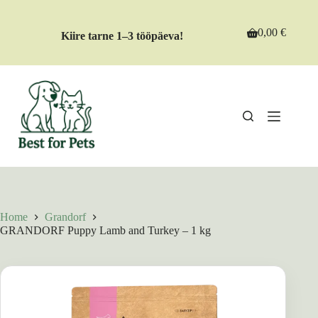
Skip
to
content
0,00
€
Kiire tarne 1–3 tööpäeva!
Shopping
cart
Home
Grandorf
GRANDORF Puppy Lamb and Turkey – 1 kg