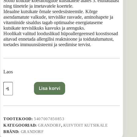
Sobib kõikide koeratõugude kutsikatele alates 3. elunädalast
ning tiinetele ja imetavatele koertele.
Ideaalne kutsikate õrnale seedesüsteemile. Kõrge
asendamatute valkude, tervislike rasvade, aminohapete ja
vitamiinide sisaldus tagab optimaalse energiataseme
kutsikate tervislikuks kasvuks ja arenguks.
Hoolikalt valitud looduslikud hüpoallergeensed koostisosad
aitavad ennetada allergilisi reaktsioone ja toidutalumatust,
toetades immuunsüsteemi ja seedimise tervist.
Laos
GRANDORF
Lisa korvi
Puppy
Lamb
and
Turkey
-
1
TOOTEKOOD:
5407007850853
kg
KATEGOORIAD:
GRANDORF
,
KUIVTOIT KUTSIKALE
kogus
BRÄND:
GRANDORF