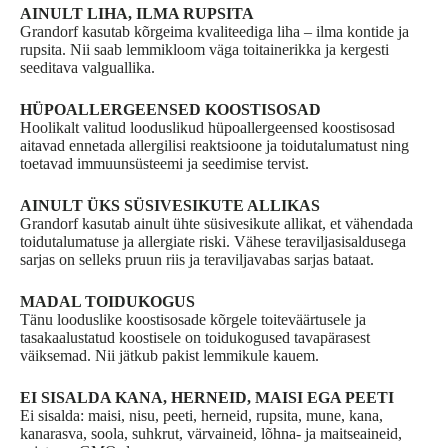
AINULT LIHA, ILMA RUPSITA
Grandorf kasutab kõrgeima kvaliteediga liha – ilma kontide ja
rupsita. Nii saab lemmikloom väga toitainerikka ja kergesti
seeditava valguallika.
HÜPOALLERGEENSED KOOSTISOSAD
Hoolikalt valitud looduslikud hüpoallergeensed koostisosad
aitavad ennetada allergilisi reaktsioone ja toidutalumatust ning
toetavad immuunsüsteemi ja seedimise tervist.
AINULT ÜKS SÜSIVESIKUTE ALLIKAS
Grandorf kasutab ainult ühte süsivesikute allikat, et vähendada
toidutalumatuse ja allergiate riski. Vähese teraviljasisaldusega
sarjas on selleks pruun riis ja teraviljavabas sarjas bataat.
MADAL TOIDUKOGUS
Tänu looduslike koostisosade kõrgele toiteväärtusele ja
tasakaalustatud koostisele on toidukogused tavapärasest
väiksemad. Nii jätkub pakist lemmikule kauem.
EI SISALDA KANA, HERNEID, MAISI EGA PEETI
Ei sisalda: maisi, nisu, peeti, herneid, rupsita, mune, kana,
kanarasva, soola, suhkrut, värvaineid, lõhna- ja maitseaineid,