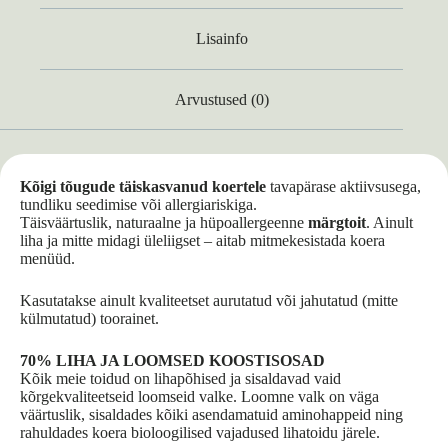
Lisainfo
Arvustused (0)
Kõigi tõugude täiskasvanud koertele
tavapärase aktiivsusega,
tundliku seedimise või allergiariskiga.
Täisväärtuslik, naturaalne ja hüpoallergeenne
märgtoit
. Ainult
liha ja mitte midagi üleliigset – aitab mitmekesistada koera
menüüd.
Kasutatakse ainult kvaliteetset aurutatud või jahutatud (mitte
külmutatud) toorainet.
70% LIHA JA LOOMSED KOOSTISOSAD
Kõik meie toidud on lihapõhised ja sisaldavad vaid
kõrgekvaliteetseid loomseid valke. Loomne valk on väga
väärtuslik, sisaldades kõiki asendamatuid aminohappeid ning
rahuldades koera bioloogilised vajadused lihatoidu järele.