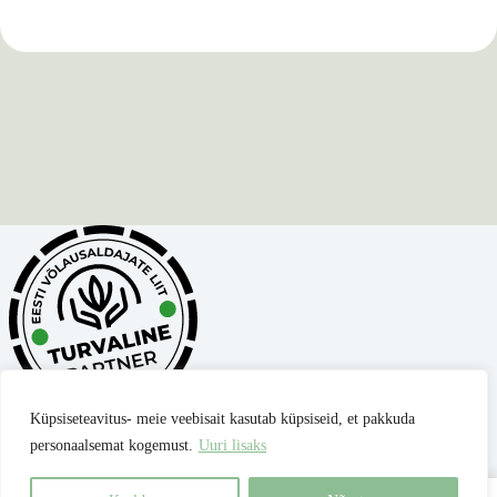
Küpsiseteavitus- meie veebisait kasutab küpsiseid, et pakkuda
personaalsemat kogemust.
Uuri lisaks
Privaatsuspoliitika
Müügitingimused