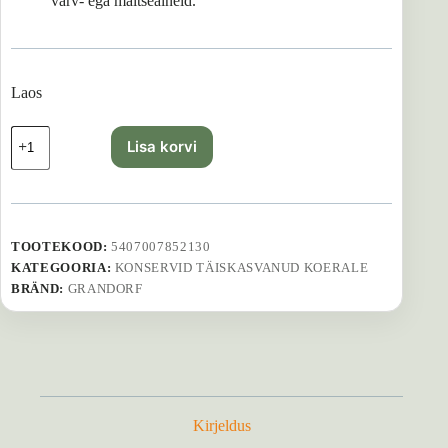
värv- ega maitseaineid.
Laos
Grandorf
Lisa korvi
koerakonserv
–
Lamb
&
Turkey
400
TOOTEKOOD:
5407007852130
g
KATEGOORIA:
KONSERVID TÄISKASVANUD KOERALE
kogus
BRÄND:
GRANDORF
Kirjeldus