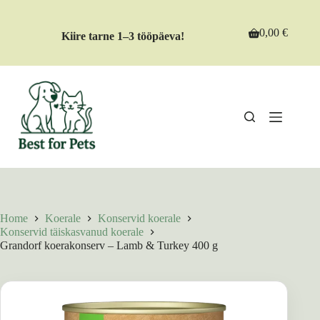
Skip
to
content
0,00
€
Kiire tarne 1–3 tööpäeva!
Shopping
cart
Home
Koerale
Konservid koerale
Konservid täiskasvanud koerale
Grandorf koerakonserv – Lamb & Turkey 400 g