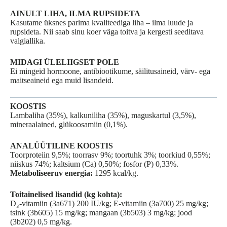
AINULT LIHA, ILMA RUPSIDETA
Kasutame üksnes parima kvaliteediga liha – ilma luude ja
rupsideta. Nii saab sinu koer väga toitva ja kergesti seeditava
valgiallika.
MIDAGI ÜLELIIGSET POLE
Ei mingeid hormoone, antibiootikume, säilitusaineid, värv- ega
maitseaineid ega muid lisandeid.
KOOSTIS
Lambaliha (35%), kalkuniliha (35%), maguskartul (3,5%),
mineraalained, glükoosamiin (0,1%).
ANALÜÜTILINE KOOSTIS
Toorproteiin 9,5%; toorrasv 9%; toortuhk 3%; toorkiud 0,55%;
niiskus 74%; kaltsium (Ca) 0,50%; fosfor (P) 0,33%.
Metaboliseeruv energia:
1295 kcal/kg.
Toitainelised lisandid (kg kohta):
D₃-vitamiin (3a671) 200 IU/kg; E-vitamiin (3a700) 25 mg/kg;
tsink (3b605) 15 mg/kg; mangaan (3b503) 3 mg/kg; jood
(3b202) 0,5 mg/kg.