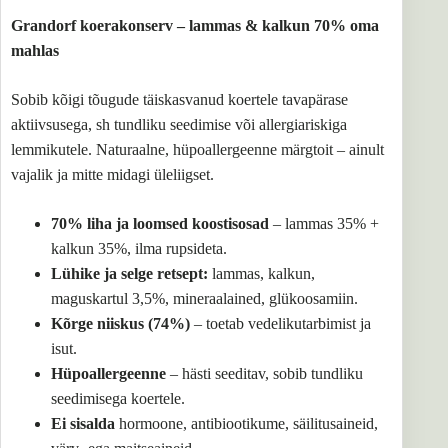
Grandorf koerakonserv – lammas & kalkun 70% oma
mahlas
Sobib kõigi tõugude täiskasvanud koertele tavapärase
aktiivsusega, sh tundliku seedimise või allergiariskiga
lemmikutele. Naturaalne, hüpoallergeenne märgtoit – ainult
vajalik ja mitte midagi üleliigset.
70% liha ja loomsed koostisosad
– lammas 35% +
kalkun 35%, ilma rupsideta.
Lühike ja selge retsept:
lammas, kalkun,
maguskartul 3,5%, mineraalained, glükoosamiin.
Kõrge niiskus (74%)
– toetab vedelikutarbimist ja
isut.
Hüpoallergeenne
– hästi seeditav, sobib tundliku
seedimisega koertele.
Ei sisalda
hormoone, antibiootikume, säilitusaineid,