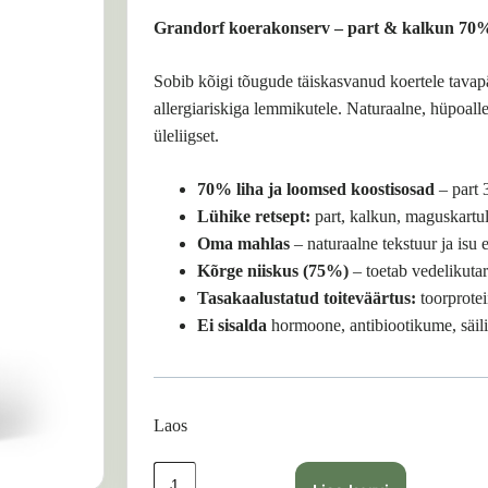
Grandorf koerakonserv – part & kalkun 70
Sobib kõigi tõugude täiskasvanud koertele tavapä
allergiariskiga lemmikutele. Naturaalne, hüpoalle
üleliigset.
70% liha ja loomsed koostisosad
– part 
Lühike retsept:
part, kalkun, maguskartu
Oma mahlas
– naturaalne tekstuur ja isu
Kõrge niiskus (75%)
– toetab vedelikutar
Tasakaalustatud toiteväärtus:
toorprote
Ei sisalda
hormoone, antibiootikume, säili
Laos
Grandorf
koerakonserv