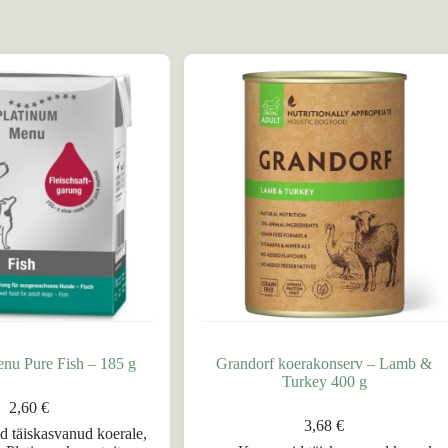
nu Pure Fish – 185 g
Grandorf koerakonserv – Lamb &
Turkey 400 g
2,60
€
3,68
€
d täiskasvanud koerale
,