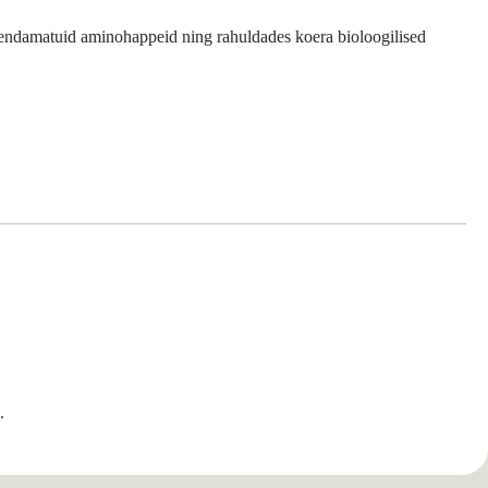
asendamatuid aminohappeid ning rahuldades koera bioloogilised
.