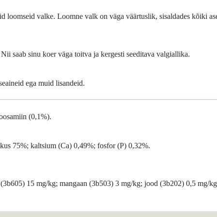
eid loomseid valke. Loomne valk on väga väärtuslik, sisaldades kõiki 
ii saab sinu koer väga toitva ja kergesti seeditava valgiallika.
seaineid ega muid lisandeid.
koosamiin (0,1%).
skus 75%; kaltsium (Ca) 0,49%; fosfor (P) 0,32%.
k (3b605) 15 mg/kg; mangaan (3b503) 3 mg/kg; jood (3b202) 0,5 mg/kg