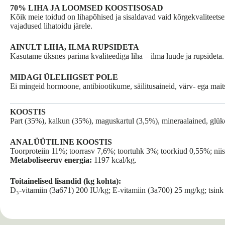
70% LIHA JA LOOMSED KOOSTISOSAD
Kõik meie toidud on lihapõhised ja sisaldavad vaid kõrgekvaliteets
vajadused lihatoidu järele.
AINULT LIHA, ILMA RUPSIDETA
Kasutame üksnes parima kvaliteediga liha – ilma luude ja rupsideta. N
MIDAGI ÜLELIIGSET POLE
Ei mingeid hormoone, antibiootikume, säilitusaineid, värv- ega mait
KOOSTIS
Part (35%), kalkun (35%), maguskartul (3,5%), mineraalained, glü
ANALÜÜTILINE KOOSTIS
Toorproteiin 11%; toorrasv 7,6%; toortuhk 3%; toorkiud 0,55%; nii
Metaboliseeruv energia:
1197 kcal/kg.
Toitainelised lisandid (kg kohta):
D₃-vitamiin (3a671) 200 IU/kg; E-vitamiin (3a700) 25 mg/kg; tsin