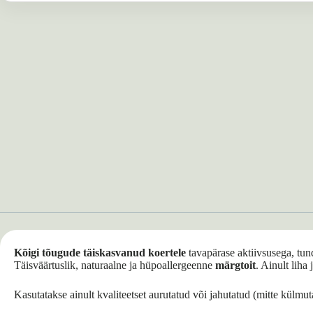
Kõigi tõugude täiskasvanud koertele
tavapärase aktiivsusega, tund
Täisväärtuslik, naturaalne ja hüpoallergeenne
märgtoit
. Ainult liha
Kasutatakse ainult kvaliteetset aurutatud või jahutatud (mitte külmut