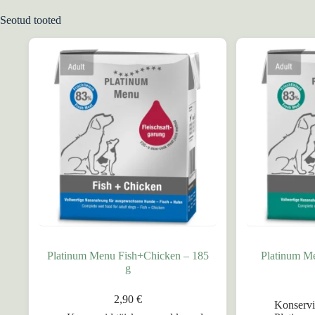
Seotud tooted
Platinum Menu Fish+Chicken – 185
Platinum Me
g
2,90
€
Konservi