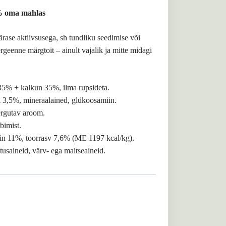
% oma mahlas
rase aktiivsusega, sh tundliku seedimise või
rgeenne märgtoit – ainult vajalik ja mitte midagi
35% + kalkun 35%, ilma rupsideta.
l 3,5%, mineraalained, glükoosamiin.
 ergutav aroom.
bimist.
iin 11%, toorrasv 7,6% (ME 1197 kcal/kg).
tusaineid, värv- ega maitseaineid.