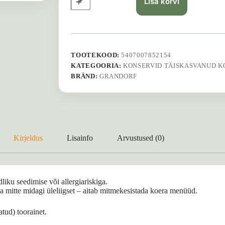
Lisa korvi
–
Duck
&
Turkey
400
g
TOOTEKOOD:
5407007852154
kogus
KATEGOORIA:
KONSERVID TÄISKASVANUD K
BRÄND:
GRANDORF
Kirjeldus
Lisainfo
Arvustused (0)
liku seedimise või allergiariskiga.
 ja mitte midagi üleliigset – aitab mitmekesistada koera menüüd.
atud) toorainet.