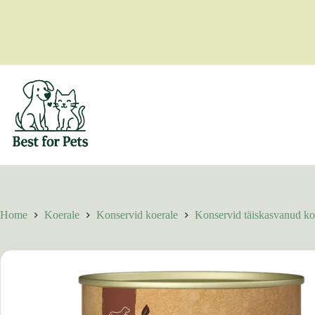
Skip
to
content
Home
Koerale
Konservid koerale
Konservid täiskasvanud ko