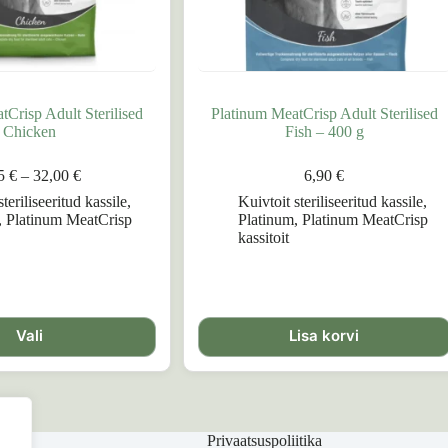
Crisp Adult Sterilised
Platinum MeatCrisp Adult Sterilised
Chicken
Fish – 400 g
Hinnavahemik:
45
€
–
32,00
€
6,90
€
6,45 €
steriliseeritud kassile
,
Kuivtoit steriliseeritud kassile
,
kuni
,
Platinum MeatCrisp
Platinum
,
Platinum MeatCrisp
32,00 €
kassitoit
Vali
Lisa korvi
Privaatsuspoliitika