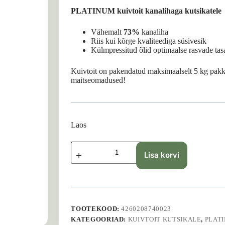
PLATINUM kuivtoit kanalihaga kutsikatele
Vähemalt
73%
kanaliha
Riis kui kõrge kvaliteediga süsivesik
Külmpressitud õlid optimaalse rasvade ta
Kuivtoit on pakendatud maksimaalselt 5 kg pakkid
maitseomadused!
Laos
Platinum
Puppy
Lisa korvi
Chicken
-
5
kg
kogus
TOOTEKOOD:
4260208740023
KATEGOORIAD:
KUIVTOIT KUTSIKALE
,
PLAT