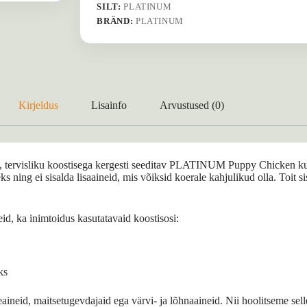
SILT:
PLATINUM
BRÄND:
PLATINUM
Kirjeldus
Lisainfo
Arvustused (0)
se, tervisliku koostisega kergesti seeditav PLATINUM Puppy Chicken k
 ning ei sisalda lisaaineid, mis võiksid koerale kahjulikud olla. Toit si
d, ka inimtoidus kasutatavaid koostisosi:
ks
eid, maitsetugevdajaid ega värvi- ja lõhnaaineid. Nii hoolitseme selle e