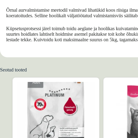
Õrnal aurvalmistamise meetodil valmivad lihatükid koos riisiga ilma
koeratoitudes. Selline hoolikalt väljatöötatud valmistamisviis säili
Küpsetusprotsessi järel toimub toidu aeglane ja hoolikas kuivatamine.
suurtes hoidlates lahtiselt hoidmise asemel pakitakse toit kohe õ
lestade tekke. Kuivtoidu koti maksimaalne suurus on 5kg, tagamaks 
Seotud tooted