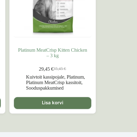
Platinum MeatCrisp Kitten Chicken
– 3 kg
29,45
€
35,45
€
Algne
Praegune
hind
hind
Kuivtoit kassipojale
,
Platinum
,
oli:
on:
Platinum MeatCrisp kassitoit
,
35,45 €.
29,45 €.
Sooduspakkumised
Lisa korvi