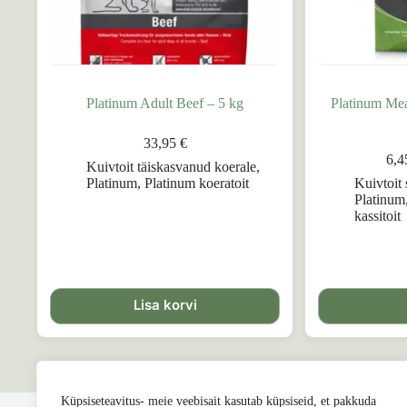
Platinum Adult Beef – 5 kg
Platinum Meat
33,95
€
6,
Kuivtoit täiskasvanud koerale
,
Platinum
,
Platinum koeratoit
Kuivtoit 
Platinum
kassitoit
Sellel
tootel
Lisa korvi
on
mitu
varianti.
Valikuid
saab
teha
Küpsiseteavitus- meie veebisait kasutab küpsiseid, et pakkuda