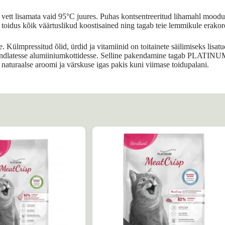
 vett lisamata vaid 95°C juures. Puhas kontsentreeritud lihamahl moodus
tab toidus kõik väärtuslikud koostisained ning tagab teie lemmikule erako
 Külmpressitud õlid, ürdid ja vitamiinid on toitainete säilimiseks lisat
hukindlatesse alumiiniumkottidesse. Selline pakendamine tagab PLATINU
naturaalse aroomi ja värskuse igas pakis kuni viimase toidupalani.