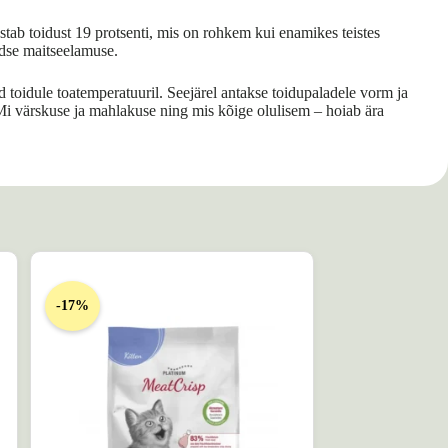
tab toidust 19 protsenti, mis on rohkem kui enamikes teistes
rdse maitseelamuse.
ud toidule toatemperatuuril. Seejärel antakse toidupaladele vorm ja
Mi värskuse ja mahlakuse ning mis kõige olulisem – hoiab ära
-17%