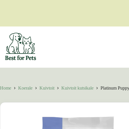
Skip
to
content
Home
Koerale
Kuivtoit
Kuivtoit kutsikale
Platinum Puppy