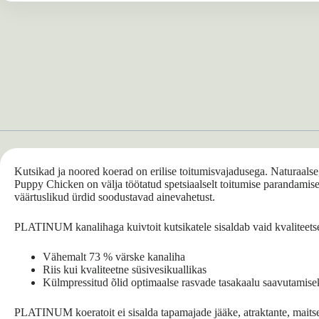
Kutsikad ja noored koerad on erilise toitumisvajadusega. Naturaal
Puppy Chicken on välja töötatud spetsiaalselt toitumise parandamiseks
väärtuslikud ürdid soodustavad ainevahetust.
PLATINUM kanalihaga kuivtoit kutsikatele sisaldab vaid kvaliteetsei
Vähemalt 73 % värske kanaliha
Riis kui kvaliteetne süsivesikuallikas
Külmpressitud õlid optimaalse rasvade tasakaalu saavutamise
PLATINUM koeratoit ei sisalda tapamajade jääke, atraktante, maitseain