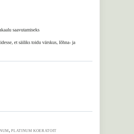
sakaalu saavutamiseks
esse, et säiliks toidu värskus, lõhna- ja
INUM
,
PLATINUM KOERATOIT