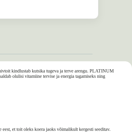
uivtoit kindlustab kutsika tugeva ja terve arengu. PLATINUM
saldab olulisi vitamiine tervise ja energia tagamiseks ning
est, et toit oleks koera jaoks võimalikult kergesti seeditav.