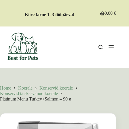
Skip
to
content
0,00
€
Kiire tarne 1–3 tööpäeva!
Shopping
cart
Home
Koerale
Konservid koerale
Konservid täiskasvanud koerale
Platinum Menu Turkey+Salmon – 90 g