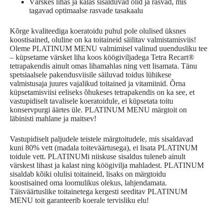
Värskes lihas ja kalas sisalduvad õlid ja rasvad, mis
tagavad optimaalse rasvade tasakaalu
Kõrge kvaliteediga koeratoidu puhul pole olulised üksnes
koostisained, oluline on ka toitaineid säilitav valmistamisviis!
Oleme PLATINUM MENU valmimisel valinud uuendusliku tee
– küpsetame värsket liha koos köögiviljadega Tetra Recart®
tetrapakendis ainult omas lihamahlas ning vett lisamata. Tänu
spetsiaalsele pakendusviisile säiluvad toidus lühikese
valmistusaja juures vajalikud toitained ja vitamiinid. Õrna
küpsetamisviisi eeliseks õhukeses tetrapakendis on ka see, et
vastupidiselt tavalisele koeratoidule, ei küpsetata toitu
konservpurgi äärtes üle. PLATINUM MENU märgtoit on
läbinisti mahlane ja maitsev!
Vastupidiselt paljudele teistele märgtoitudele, mis sisaldavad
kuni 80% vett (madala toiteväärtusega), ei lisata PLATINUM
toidule vett. PLATINUMi niiskuse sisaldus tuleneb ainult
värskest lihast ja kalast ning köögivilja mahladest. PLATINUM
sisaldab kõiki olulisi toitaineid, lisaks on märgtoidu
koostisained oma loomulikus olekus, lahjendamata.
Täisväärtuslike toitainetega kergesti seeditav PLATINUM
MENU toit garanteerib koerale tervisliku elu!