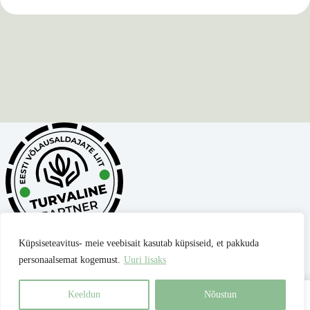
Küpsiseteavitus- meie veebisait kasutab küpsiseid, et pakkuda
personaalsemat kogemust.
Uuri lisaks
Privaatsuspoliitika
Müügitingimused
Parima hinna garantii
Kontakt
Keeldun
Nõustun
Best for Pets OÜ
| reg nr 17345306 |
Copyright © 2026 -