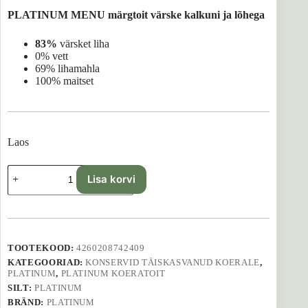
PLATINUM MENU märgtoit värske kalkuni ja lõhega
83%
värsket liha
0% vett
69% lihamahla
100% maitset
Laos
Platinum
Lisa korvi
Menu
Turkey+Salmon
-
90
g
kogus
TOOTEKOOD:
4260208742409
KATEGOORIAD:
KONSERVID TÄISKASVANUD KOERALE
,
PLATINUM
,
PLATINUM KOERATOIT
SILT:
PLATINUM
BRÄND:
PLATINUM