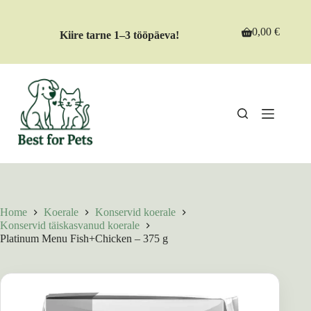
Skip
to
content
0,00
€
Kiire tarne 1–3 tööpäeva!
Shopping
cart
Home
Koerale
Konservid koerale
Konservid täiskasvanud koerale
Platinum Menu Fish+Chicken – 375 g