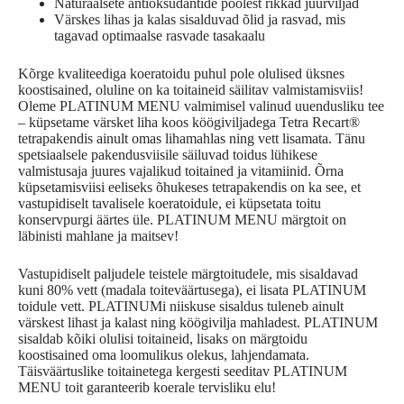
Naturaalsete antioksüdantide poolest rikkad juurviljad
Värskes lihas ja kalas sisalduvad õlid ja rasvad, mis
tagavad optimaalse rasvade tasakaalu
Kõrge kvaliteediga koeratoidu puhul pole olulised üksnes
koostisained, oluline on ka toitaineid säilitav valmistamisviis!
Oleme PLATINUM MENU valmimisel valinud uuendusliku tee
– küpsetame värsket liha koos köögiviljadega Tetra Recart®
tetrapakendis ainult omas lihamahlas ning vett lisamata. Tänu
spetsiaalsele pakendusviisile säiluvad toidus lühikese
valmistusaja juures vajalikud toitained ja vitamiinid. Õrna
küpsetamisviisi eeliseks õhukeses tetrapakendis on ka see, et
vastupidiselt tavalisele koeratoidule, ei küpsetata toitu
konservpurgi äärtes üle. PLATINUM MENU märgtoit on
läbinisti mahlane ja maitsev!
Vastupidiselt paljudele teistele märgtoitudele, mis sisaldavad
kuni 80% vett (madala toiteväärtusega), ei lisata PLATINUM
toidule vett. PLATINUMi niiskuse sisaldus tuleneb ainult
värskest lihast ja kalast ning köögivilja mahladest. PLATINUM
sisaldab kõiki olulisi toitaineid, lisaks on märgtoidu
koostisained oma loomulikus olekus, lahjendamata.
Täisväärtuslike toitainetega kergesti seeditav PLATINUM
MENU toit garanteerib koerale tervisliku elu!