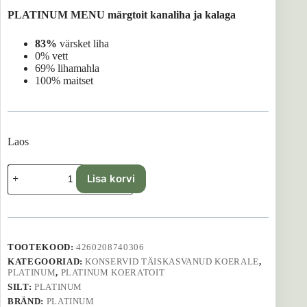
PLATINUM MENU märgtoit kanaliha ja kalaga
83%
värsket liha
0% vett
69% lihamahla
100% maitset
Laos
Platinum
Lisa korvi
Menu
Fish+Chicken
-
375
g
kogus
TOOTEKOOD:
4260208740306
KATEGOORIAD:
KONSERVID TÄISKASVANUD KOERALE
,
PLATINUM
,
PLATINUM KOERATOIT
SILT:
PLATINUM
BRÄND:
PLATINUM