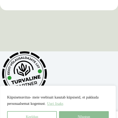
Küpsiseteavitus- meie veebisait kasutab küpsiseid, et pakkuda
personaalsemat kogemust.
Uuri lisaks
Privaatsuspoliitika
Müügitingimused
Parima hinna garantii
Kontakt
Keeldun
Nõustun