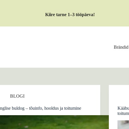
Kiire tarne 1–3 tööpäeva!
Brändid
BLOGI
Inglise buldog – tõuinfo, hooldus ja toitumine
Kääbus
toitum