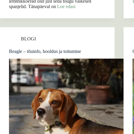
lemmikkoerad olid just seda tõugu väikesed
spanjelid. Tänapäeval on
Loe edasi
BLOGI
Beagle – tõuinfo, hooldus ja toitumine