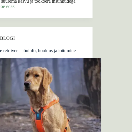
t suurema kasvu ja töökoera instinktidega
oe edasi
BLOGI
 retriiver – tõuinfo, hooldus ja toitumine