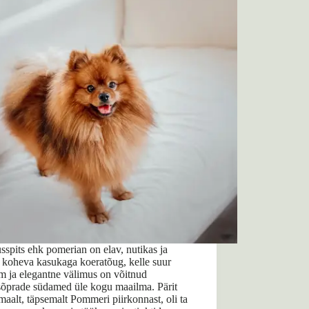
spits ehk pomerian on elav, nutikas ja
 koheva kasukaga koeratõug, kelle suur
m ja elegantne välimus on võitnud
sõprade südamed üle kogu maailma. Pärit
aalt, täpsemalt Pommeri piirkonnast, oli ta