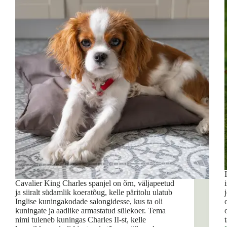
Cavalier King Charles spanjel on õrn, väljapeetud
ja siiralt südamlik koeratõug, kelle päritolu ulatub
Inglise kuningakodade salongidesse, kus ta oli
kuningate ja aadlike armastatud sülekoer. Tema
nimi tuleneb kuningas Charles II-st, kelle