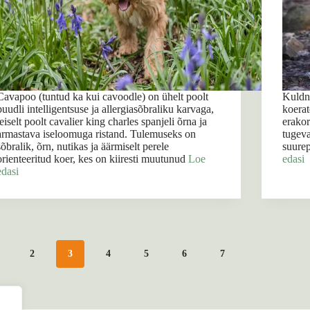
Cavapoo (tuntud ka kui cavoodle) on ühelt poolt
Kuldn
puudli intelligentsuse ja allergiasõbraliku karvaga,
koerat
teiselt poolt cavalier king charles spanjeli õrna ja
erakor
armastava iseloomuga ristand. Tulemuseks on
tugeva
sõbralik, õrn, nutikas ja äärmiselt perele
suurep
orienteeritud koer, kes on kiiresti muutunud
Loe
edasi
edasi
2
3
4
5
6
7