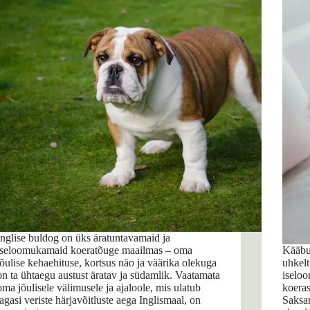
Inglise buldog on üks äratuntavamaid ja
iseloomukamaid koeratõuge maailmas – oma
Kääbus
jõulise kehaehituse, kortsus näo ja väärika olekuga
uhkelt
on ta ühtaegu austust äratav ja südamlik. Vaatamata
iseloo
oma jõulisele välimusele ja ajaloole, mis ulatub
koera
tagasi veriste härjavõitluste aega Inglismaal, on
Saksam