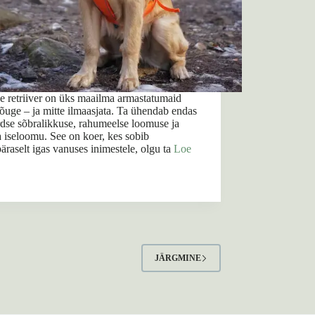
e retriiver on üks maailma armastatumaid
õuge – ja mitte ilmaasjata. Ta ühendab endas
dse sõbralikkuse, rahumeelse loomuse ja
 iseloomu. See on koer, kes sobib
äraselt igas vanuses inimestele, olgu ta
Loe
JÄRGMINE