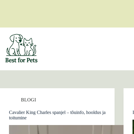
Skip
to
content
BLOGI
Cavalier King Charles spanjel – tõuinfo, hooldus ja
toitumine