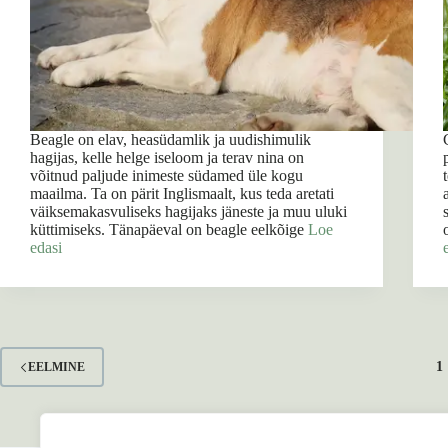
Beagle on elav, heasüdamlik ja uudishimulik
hagijas, kelle helge iseloom ja terav nina on
võitnud paljude inimeste südamed üle kogu
maailma. Ta on pärit Inglismaalt, kus teda aretati
väiksemakasvuliseks hagijaks jäneste ja muu uluki
küttimiseks. Tänapäeval on beagle eelkõige
Loe
edasi
1
EELMINE