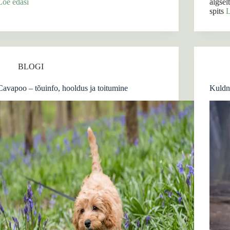
Loe edasi
algsel
spits
L
BLOGI
Cavapoo – tõuinfo, hooldus ja toitumine
Kuldne