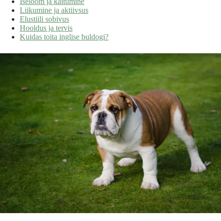
Iseloom ja käitumine
Liikumine ja aktiivsus
Elustiili sobivus
Hooldus ja tervis
Kuidas toita inglise buldogi?