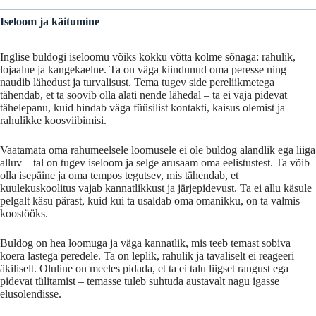
Iseloom
ja
käitumine
Inglise
buldogi
iseloomu
võiks
kokku
võtta
kolme
sõnaga:
rahulik,
lojaalne
ja
kangekaelne.
Ta
on
väga
kiindunud
oma
peresse
ning
naudib
lähedust
ja
turvalisust.
Tema
tugev
side
pereliikmetega
tähendab,
et
ta
soovib
olla
alati
nende
lähedal –
ta
ei
vaja
pidevat
tähelepanu,
kuid
hindab
väga
füüsilist
kontakti,
kaisus
olemist
ja
rahulikke
koosviibimisi.
Vaatamata
oma
rahumeelsele
loomusele
ei
ole
buldog
alandlik
ega
liiga
alluv –
tal
on
tugev
iseloom
ja
selge
arusaam
oma
eelistustest.
Ta
võib
olla
isepäine
ja
oma
tempos
tegutsev,
mis
tähendab,
et
kuulekuskoolitus
vajab
kannatlikkust
ja
järjepidevust.
Ta
ei
allu
käsule
pelgalt
käsu
pärast,
kuid
kui
ta
usaldab
oma
omanikku,
on
ta
valmis
koostööks.
Buldog
on
hea
loomuga
ja
väga kannatlik
,
mis
teeb
temast
sobiva
koera
lastega
peredele.
Ta
on leplik
,
rahulik
ja
tavaliselt
ei
reageeri
äkiliselt.
Oluline
on
meeles
pidada,
et
ta
ei
talu liigset rangust
ega
pidevat
tülitamist –
temasse tuleb suhtuda austavalt nagu igasse
elusolendisse.