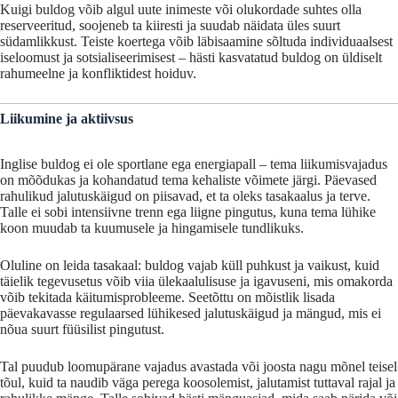
Kuigi
buldog
võib
algul
uute
inimeste
või
olukordade
suhtes
olla
reserveeritud,
soojeneb
ta
kiiresti
ja
suudab
näidata
üles
suurt
südamlikkust.
Teiste
koertega
võib
läbisaamine
sõltuda
individuaalsest
iseloomust
ja
sotsialiseerimisest –
hästi
kasvatatud
buldog
on
üldiselt
rahumeelne
ja
konfliktidest
hoiduv.
Liikumine
ja
aktiivsus
Inglise
buldog
ei
ole
sportlane
ega
energiapall –
tema
liikumisvajadus
on
mõõdukas
ja
kohandatud
tema
kehaliste
võimete
järgi.
Päevased
rahulikud
jalutuskäigud
on
piisavad,
et
ta
oleks
tasakaalus
ja
terve.
Talle
ei
sobi
intensiivne
trenn
ega
liigne
pingutus,
kuna
tema
lühike
koon
muudab
ta
kuumusele
ja
hingamisele
tundlikuks.
Oluline
on
leida
tasakaal:
buldog
vajab
küll
puhkust
ja
vaikust,
kuid
täielik
tegevusetus
võib
viia
ülekaalulisuse
ja
igavuseni,
mis
omakorda
võib
tekitada
käitumisprobleeme.
Seetõttu
on
mõistlik
lisada
päevakavasse
regulaarsed
lühikesed
jalutuskäigud
ja
mängud,
mis
ei
nõua
suurt
füüsilist
pingutust.
Tal
puudub
loomupärane
vajadus
avastada
või
joosta
nagu
mõnel
teisel
tõul,
kuid
ta
naudib
väga
perega
koosolemist,
jalutamist
tuttaval
rajal
ja