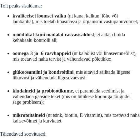
Toit peaks sisaldama:
kvaliteetset loomset valku
(nt kana, kalkun, lõhe või
lambaliha), mis toetab lihasmassi ja organismi vastupanuvõimet;
mõõdukat kuni madalat rasvasisaldust
, et aidata hoida
kehakaalu kontrolli all;
oomega-3 ja -6 rasvhappeid
(nt kalaõlist või linaseemneõlist),
mis toetavad naha tervist ja vähendavad põletikke;
glükoosamiini ja kondroitiini
, mis aitavad säilitada liigeste
liikuvust ja vähendada liigesevaevusi;
kiudaineid ja probiootikume
, et parandada seedimist ja
vähendada gaaside teket (mis on lühikese koonuga tõugudel
sage probleem);
mikrotoitaineid
(nt tsink, biotiin, E-vitamiin), mis toetavad naha
kaitsevõimet ja karvkatet.
Täiendavad soovitused: