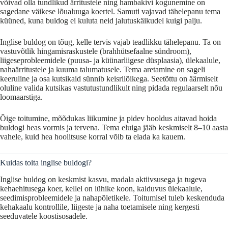
võivad
olla
tundlikud
ärritustele
ning
hambakivi
kogunemine
on
sagedane
väikese
lõualuuga
koertel.
Samuti
vajavad
tähelepanu
tema
küüned,
kuna
buldog
ei
kuluta
neid
jalutuskäikudel
kuigi
palju.
Inglise
buldog
on
tõug,
kelle
tervis
vajab
teadlikku
tähelepanu.
Ta
on
vastuvõtlik
hingamisraskustele (
brahhütsefaalne
sündroom),
liigeseprobleemidele (
puusa-
ja
küünarliigese
düsplaasia),
ülekaalule,
nahaärritustele
ja
kuuma
talumatusele.
Tema aretamine
on
sageli
keeruline
ja
osa
kutsikaid
sünnib
keisrilõikega.
Seetõttu
on
äärmiselt
oluline
valida
kutsikas
vastutustundlikult
ning
pidada
regulaarselt
nõu
loomaarstiga.
Õige
toitumine,
mõõdukas
liikumine
ja
pidev
hooldus
aitavad
hoida
buldogi
heas
vormis
ja
tervena.
Tema
eluiga
jääb
keskmiselt 8–10
aasta
vahele,
kuid
hea
hoolitsuse
korral
võib
ta
elada
ka
kauem.
Kuidas toita inglise buldogi?
Inglise buldog on keskmist kasvu, madala aktiivsusega ja tugeva
kehaehitusega koer, kellel on lühike koon, kalduvus ülekaalule,
seedimisprobleemidele ja nahapõletikele. Toitumisel tuleb keskenduda
kehakaalu kontrollile, liigeste ja naha toetamisele ning kergesti
seeduvatele koostisosadele.