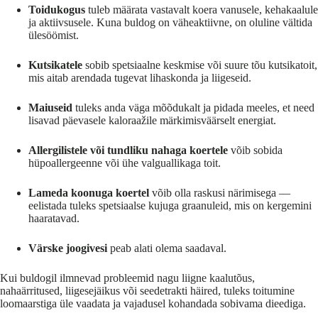
Toidukogus
tuleb määrata vastavalt koera vanusele, kehakaalule
ja aktiivsusele. Kuna buldog on väheaktiivne, on oluline vältida
ülesöömist.
Kutsikatele
sobib spetsiaalne keskmise või suure tõu kutsikatoit,
mis aitab arendada tugevat lihaskonda ja liigeseid.
Maiuseid
tuleks anda väga mõõdukalt ja pidada meeles, et need
lisavad päevasele kaloraažile märkimisväärselt energiat.
Allergilistele või tundliku nahaga koertele
võib sobida
hüpoallergeenne või ühe valguallikaga toit.
Lameda koonuga koertel
võib olla raskusi närimisega —
eelistada tuleks spetsiaalse kujuga graanuleid, mis on kergemini
haaratavad.
Värske joogivesi
peab alati olema saadaval.
Kui buldogil ilmnevad probleemid nagu liigne kaalutõus,
nahaärritused, liigesejäikus või seedetrakti häired, tuleks toitumine
loomaarstiga üle vaadata ja vajadusel kohandada sobivama dieediga.