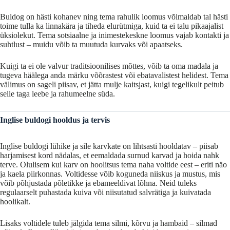
Buldog
on
hästi
kohanev
ning
tema
rahulik
loomus
võimaldab
tal
hästi
toime
tulla
ka
linnakära
ja
tiheda
elurütmiga,
kuid
ta
ei
talu
pikaajalist
üksiolekut.
Tema
sotsiaalne
ja
inimestekeskne
loomus
vajab
kontakti
ja
suhtlust –
muidu
võib
ta
muutuda
kurvaks
või
apaatseks.
Kuigi
ta
ei
ole
valvur
traditsioonilises
mõttes,
võib
ta
oma
madala
ja
tugeva
häälega
anda
märku
võõrastest
või
ebatavalistest
helidest.
Tema
välimus
on
sageli
piisav,
et
jätta
mulje
kaitsjast,
kuigi
tegelikult
peitub
selle
taga
leebe
ja
rahumeelne
süda.
Inglise buldogi hooldus
ja
tervis
Inglise
buldogi
lühike
ja
sile
karvkate
on
lihtsasti
hooldatav –
piisab
harjamisest
kord
nädalas,
et
eemaldada
surnud
karvad
ja
hoida
nahk
terve.
Olulisem
kui
karv
on
hoolitsus
tema
naha
voltide
eest –
eriti
näo
ja
kaela
piirkonnas.
Voltidesse
võib
koguneda
niiskus
ja
mustus,
mis
võib
põhjustada
põletikke
ja
ebameeldivat
lõhna.
Neid
tuleks
regulaarselt
puhastada
kuiva
või
niisutatud
salvrätiga
ja
kuivatada
hoolikalt.
Lisaks
voltidele
tuleb
jälgida
tema
silmi,
kõrvu
ja
hambaid –
silmad