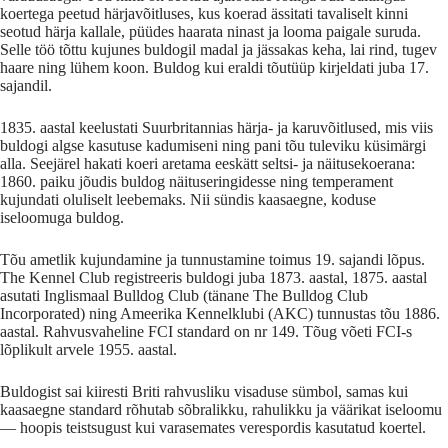
koertega peetud härjavõitluses, kus koerad ässitati tavaliselt kinni
seotud härja kallale, püüdes haarata ninast ja looma paigale suruda.
Selle töö tõttu kujunes buldogil madal ja jässakas keha, lai rind, tugev
haare ning lühem koon. Buldog kui eraldi tõutüüp kirjeldati juba 17.
sajandil.
1835. aastal keelustati Suurbritannias härja- ja karuvõitlused, mis viis
buldogi algse kasutuse kadumiseni ning pani tõu tuleviku küsimärgi
alla. Seejärel hakati koeri aretama eeskätt seltsi- ja näitusekoerana:
1860. paiku jõudis buldog näituseringidesse ning temperament
kujundati oluliselt leebemaks. Nii sündis kaasaegne, koduse
iseloomuga buldog.
Tõu ametlik kujundamine ja tunnustamine toimus 19. sajandi lõpus.
The Kennel Club registreeris buldogi juba 1873. aastal, 1875. aastal
asutati Inglismaal Bulldog Club (tänane The Bulldog Club
Incorporated) ning Ameerika Kennelklubi (AKC) tunnustas tõu 1886.
aastal. Rahvusvaheline FCI standard on nr 149. Tõug võeti FCI-s
lõplikult arvele 1955. aastal.
Buldogist sai kiiresti Briti rahvusliku visaduse sümbol, samas kui
kaasaegne standard rõhutab sõbralikku, rahulikku ja väärikat iseloomu
— hoopis teistsugust kui varasemates verespordis kasutatud koertel.