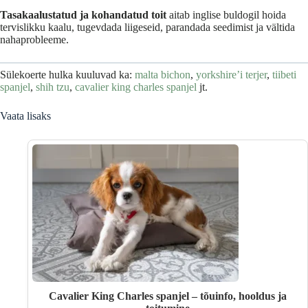
Tasakaalustatud ja kohandatud toit
aitab inglise buldogil hoida
tervislikku kaalu, tugevdada liigeseid, parandada seedimist ja vältida
nahaprobleeme.
Sülekoerte hulka kuuluvad ka:
malta bichon
,
yorkshire’i terjer
,
tiibeti
spanjel
,
shih tzu
,
cavalier king charles spanjel
jt.
Vaata lisaks
Cavalier King Charles spanjel – tõuinfo, hooldus ja