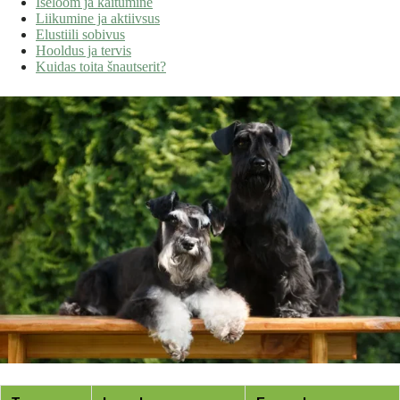
Iseloom ja käitumine
Liikumine ja aktiivsus
Elustiili sobivus
Hooldus ja tervis
Kuidas toita šnautserit?