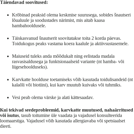
Täiendavad soovitused:
Krõbinad peaksid olema keskmise suurusega, sobides šnautseri
lõualuule ja soodustades närimist, mis aitab kaasa
hambahooldusele.
Täiskasvanud šnautserit soovitatakse toita 2 korda päevas.
Toidukogus peaks vastama koera kaalule ja aktiivsustasemele.
Maiuseid tuleks anda mõõdukalt ning eelistada madala
rasvasisaldusega ja funktsionaalseid variante (nt hamba- või
liigesehoolduseks).
Karvkatte hoolduse toetamiseks võib kasutada toidulisandeid (nt
kalaõli või biotiini), kui karv muutub kuivaks või tuhmiks.
Vesi peab olema värske ja alati kättesaadav.
Kui tekivad seedeprobleemid, karvkatte muutused, nahaärritused
või isutus
, tasub toitumine üle vaadata ja vajadusel konsulteerida
loomaarstiga. Vajadusel võib kasutada allergiavaba või spetsiaalset
dieeti.