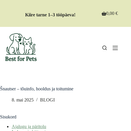
Skip
to
content
0,00
€
Kiire tarne 1–3 tööpäeva!
Shopping
cart
Šnautser – tõuinfo, hooldus ja toitumine
8. mai 2025
BLOGI
Sisukord
Ajalugu ja päritolu