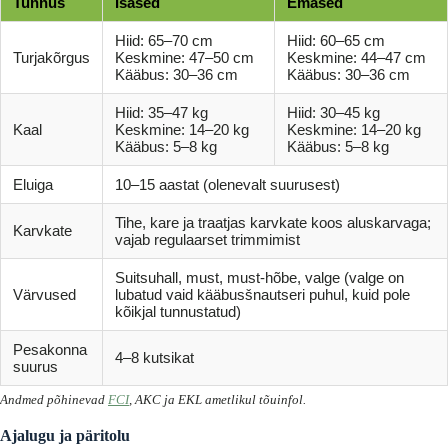
Tunnus
Isased
Emased
Hiid: 65–70 cm
Hiid: 60–65 cm
Turjakõrgus
Keskmine: 47–50 cm
Keskmine: 44–47 cm
Kääbus: 30–36 cm
Kääbus: 30–36 cm
Hiid: 35–47 kg
Hiid: 30–45 kg
Kaal
Keskmine: 14–20 kg
Keskmine: 14–20 kg
Kääbus: 5–8 kg
Kääbus: 5–8 kg
Eluiga
10–15 aastat (olenevalt suurusest)
Tihe, kare ja traatjas karvkate koos aluskarvaga;
Karvkate
vajab regulaarset trimmimist
Suitsuhall, must, must-hõbe, valge (valge on
Värvused
lubatud vaid kääbusšnautseri puhul, kuid pole
kõikjal tunnustatud)
Pesakonna
4–8 kutsikat
suurus
Andmed põhinevad
FCI
, AKC ja EKL ametlikul tõuinfol.
Ajalugu ja päritolu