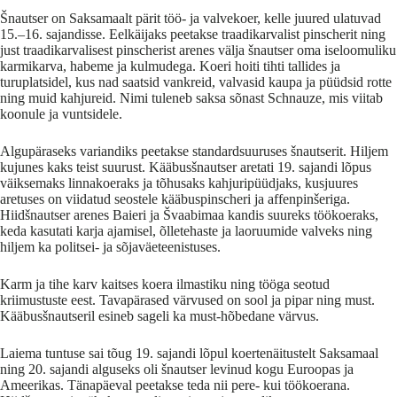
Šnautser on Saksamaalt pärit töö- ja valvekoer, kelle juured ulatuvad
15.–16. sajandisse. Eelkäijaks peetakse traadikarvalist pinscherit ning
just traadikarvalisest pinscherist arenes välja šnautser oma iseloomuliku
karmikarva, habeme ja kulmudega. Koeri hoiti tihti tallides ja
turuplatsidel, kus nad saatsid vankreid, valvasid kaupa ja püüdsid rotte
ning muid kahjureid. Nimi tuleneb saksa sõnast Schnauze, mis viitab
koonule ja vuntsidele.
Algupäraseks variandiks peetakse standardsuuruses šnautserit. Hiljem
kujunes kaks teist suurust. Kääbusšnautser aretati 19. sajandi lõpus
väiksemaks linnakoeraks ja tõhusaks kahjuripüüdjaks, kusjuures
aretuses on viidatud seostele kääbuspinscheri ja affenpinšeriga.
Hiidšnautser arenes Baieri ja Švaabimaa kandis suureks töökoeraks,
keda kasutati karja ajamisel, õlletehaste ja laoruumide valveks ning
hiljem ka politsei- ja sõjaväeteenistuses.
Karm ja tihe karv kaitses koera ilmastiku ning tööga seotud
kriimustuste eest. Tavapärased värvused on sool ja pipar ning must.
Kääbusšnautseril esineb sageli ka must-hõbedane värvus.
Laiema tuntuse sai tõug 19. sajandi lõpul koertenäitustelt Saksamaal
ning 20. sajandi alguseks oli šnautser levinud kogu Euroopas ja
Ameerikas. Tänapäeval peetakse teda nii pere- kui töökoerana.