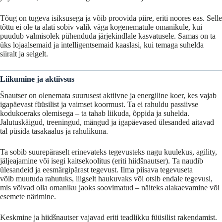
Tõug
on
tugeva
isiksusega
ja
võib
proovida
piire,
eriti
noores
eas.
Selle
tõttu
ei
ole
ta
alati
sobiv
valik
väga
kogenematule
omanikule,
kui
puudub
valmisolek
pühenduda
järjekindlale
kasvatusele.
Samas
on
ta
üks
lojaalsemaid
ja
intelligentsemaid
kaaslasi,
kui
temaga
suhelda
siiralt
ja
selgelt.
Liikumine
ja
aktiivsus
Šnautser on
olenemata
suurusest
aktiivne
ja
energiline
koer,
kes
vajab
igapäevast
füüsilist
ja
vaimset
koormust.
Ta
ei
rahuldu
passiivse
kodukoeraks
olemisega –
ta
tahab
liikuda,
õppida
ja
suhelda.
Jalutuskäigud,
treeningud,
mängud
ja
igapäevased
ülesanded
aitavad
tal
püsida
tasakaalus
ja
rahulikuna.
Ta
sobib
suurepäraselt
erinevateks
tegevusteks
nagu
kuulekus,
agility,
jäljeajamine
või
isegi
kaitsekoolitus (
eriti
hiidšnautser).
Ta
naudib
ülesandeid
ja
eesmärgipärast
tegevust.
Ilma
piisava
tegevuseta
võib
muutuda
rahutuks, liigselt haukuvaks
või otsib endale
tegevusi,
mis
võivad
olla
omaniku
jaoks
soovimatud –
näiteks
aiakaevamine
või
esemete
närimine.
Keskmine
ja
hiidšnautser
vajavad
eriti
teadlikku
füüsilist
rakendamist.