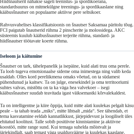
Hiidšnautserit nähakse sageli teenistus- ja spordikoerana,
standardsuurus on mitmekülgne treeningu- ja spordikaaslane ning
kääbusšnautser on populaarne aktiivse pere seltsikoer.
Rahvusvahelises klassifikatsioonis on šnautser Saksamaa päritolu tõug.
FCI paigutab šnautserid rühma 2 pinscherite ja molossidega. AKC
süsteemis kuulub kääbusšnautser terjerite rühma, standard- ja
hiidšnautser töötavate koerte rühma.
Iseloom
ja
käitumine
Šnautser
on
tark,
tähelepanelik
ja
isepäine,
kuid
alati
truu
oma
perele.
Ta
loob
tugeva
emotsionaalse
sideme
oma
inimestega
ning
valib keda
usaldab
.
Olles
kord
pereliikmena
omaks
võetud,
on
ta
südamest
pühendunud
ja
kaitsev. Ta
on
julge,
enesekindel
ja
oma
territooriumi
suhtes
valvas,
mistõttu
on
ta
ka
väga
hea
valvekoer –
isegi
kääbusšnautser
suudab
teavitada
igast
väiksemastki
kõrvalekaldest.
Ta
on
intelligentne
ja
kiire
õppija,
kuid
mitte
alati
kuulekas
pelgalt
käsu
peale –
ta
tahab
teada „
miks“,
mitte
lihtsalt „
mida“.
See
tähendab,
et
tema
kasvatamine
eeldab
kannatlikkust,
järjepidevust
ja
loogiliselt
üles
ehitatud
koolitust.
Talle
sobib
positiivne kinnistamine
ja
aktiivne
koostöö,
mitte
range
sund.
Kui
temaga
suhelda
mõistvalt
ja
järjekindlalt,
saab
temast
väga
usaldusväärne
ja
kuulekas
kaaslane.