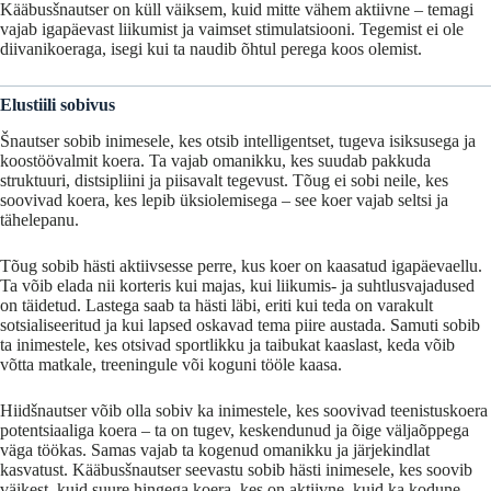
Kääbusšnautser
on
küll
väiksem,
kuid
mitte
vähem
aktiivne –
temagi
vajab
igapäevast
liikumist
ja
vaimset
stimulatsiooni.
Tegemist
ei
ole
diivanikoeraga,
isegi
kui
ta
naudib
õhtul
perega
koos
olemist.
Elustiili
sobivus
Šnautser
sobib
inimesele,
kes
otsib
intelligentset,
tugeva
isiksusega
ja
koostöövalmit
koera.
Ta
vajab
omanikku,
kes
suudab
pakkuda
struktuuri,
distsipliini
ja
piisavalt
tegevust.
Tõug
ei
sobi
neile,
kes
soovivad
koera,
kes
lepib
üksiolemisega – see koer
vajab seltsi
ja
tähelepanu.
Tõug
sobib
hästi
aktiivsesse
perre,
kus
koer
on
kaasatud
igapäevaellu.
Ta
võib
elada
nii
korteris
kui
majas,
kui
liikumis-
ja
suhtlusvajadused
on
täidetud.
Lastega
saab ta
hästi
läbi,
eriti
kui
teda
on
varakult
sotsialiseeritud
ja
kui
lapsed
oskavad
tema
piire
austada.
Samuti
sobib
ta
inimestele,
kes
otsivad
sportlikku
ja
taibukat
kaaslast,
keda
võib
võtta
matkale,
treeningule
või
koguni
tööle
kaasa.
Hiidšnautser
võib
olla
sobiv
ka
inimestele,
kes
soovivad
teenistuskoera
potentsiaaliga koera
–
ta
on
tugev,
keskendunud
ja
õige
väljaõppega
väga
töökas.
Samas
vajab
ta
kogenud
omanikku
ja
järjekindlat
kasvatust.
Kääbusšnautser
seevastu
sobib
hästi
inimesele,
kes
soovib
väikest,
kuid
suure hingega
koera,
kes
on
aktiivne,
kuid
ka
kodune.