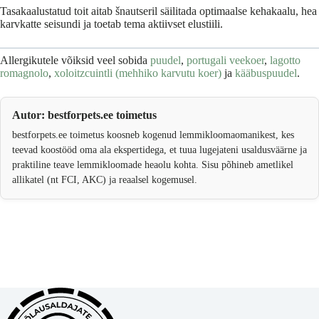
Tasakaalustatud toit aitab šnautseril säilitada optimaalse kehakaalu, hea
karvkatte seisundi ja toetab tema aktiivset elustiili.
Allergikutele võiksid veel sobida
puudel
,
portugali veekoer
,
lagotto
romagnolo
,
xoloitzcuintli (mehhiko karvutu koer)
ja
kääbuspuudel
.
Autor: bestforpets.ee toimetus
bestforpets.ee toimetus koosneb kogenud lemmikloomaomanikest, kes
teevad koostööd oma ala ekspertidega, et tuua lugejateni usaldusväärne ja
praktiline teave lemmikloomade heaolu kohta. Sisu põhineb ametlikel
allikatel (nt FCI, AKC) ja reaalsel kogemusel.