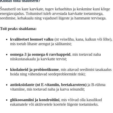
Kuidas toita šnautserit?
Šnautseril on kare karvkate, tugev kehaehitus ja keskmine kuni kõrge
energiavajadus. Toitumisel tuleb arvestada karvkatte toetamisega,
seedimise, kehakaalu ning vajadusel liigeste ja hammaste tervisega.
Toit peaks sisaldama:
kvaliteetset loomset valku
(nt veiseliha, kana, kalkun või lõhe),
mis toetab lihaste arengut ja säilitamist;
oomega-3 ja oomega-6 rasvhappeid
, mis toetavad naha
niiskustasakaalu ja karvkatte tervist;
kiudaineid ja probiootikume
, mis aitavad seedimist tasakaalus
hoida ning vähendavad seedeprobleemide riski;
antioksüdante (nt E-vitamiin, beetakaroteen)
ja B-rühma
vitamiine, mis toetavad naha ja karva seisundit;
glükoosamiini ja kondroitiini
, mis võivad olla kasulikud
eakamatele või aktiivsetele koertele liigeste toetamiseks.