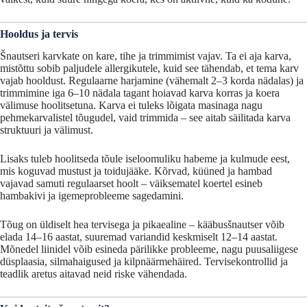
Hooldus
ja
tervis
Šnautseri
karvkate
on
kare,
tihe
ja
trimmimist
vajav.
Ta
ei
aja
karva,
mistõttu
sobib
paljudele
allergikutele,
kuid
see
tähendab,
et
tema
karv
vajab
hooldust.
Regulaarne
harjamine (
vähemalt 2–3
korda
nädalas)
ja
trimmimine
iga 6–10
nädala
tagant
hoiavad
karva
korras
ja
koera
välimuse
hoolitsetuna.
Karva ei tuleks
lõigata
masinaga
nagu
pehmekarvalistel
tõugudel,
vaid
trimmida –
see
aitab
säilitada
karva
struktuuri
ja
välimust.
Lisaks
tuleb
hoolitseda tõule
iseloomuliku
habeme
ja
kulmude
eest,
mis
koguvad
mustust
ja
toidujääke.
Kõrvad,
küüned
ja
hambad
vajavad
samuti
regulaarset
hoolt –
väiksematel koertel
esineb
hambakivi
ja
igemeprobleeme
sagedamini.
Tõug
on
üldiselt
hea
tervisega
ja
pikaealine –
kääbusšnautser
võib
elada 14–16
aastat,
suuremad
variandid
keskmiselt 12–14
aastat.
Mõnedel
liinidel
võib
esineda
pärilikke
probleeme,
nagu
puusaliigese
düsplaasia,
silmahaigused
ja
kilpnäärmehäired.
Tervisekontrollid
ja
teadlik
aretus
aitavad
neid
riske
vähendada.