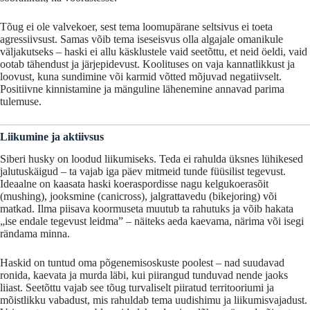
Tõug
ei
ole
valvekoer,
sest
tema
loomupärane
seltsivus
ei
toeta
agressiivsust.
Samas
võib
tema
iseseisvus
olla
algajale
omanikule
väljakutseks –
haski
ei
allu
käsklustele
vaid
seetõttu,
et
neid
öeldi,
vaid
ootab
tähendust
ja
järjepidevust.
Koolituses
on
vaja
kannatlikkust
ja
loovust,
kuna
sundimine
või
karmid
võtted
mõjuvad
negatiivselt.
Positiivne
kinnistamine
ja
mänguline
lähenemine
annavad
parima
tulemuse.
Liikumine
ja
aktiivsus
Siberi
husky
on
loodud
liikumiseks.
Teda
ei
rahulda
üksnes
lühikesed
jalutuskäigud –
ta
vajab
iga
päev
mitmeid
tunde
füüsilist
tegevust.
Ideaalne
on
kaasata
haski
koeraspordisse
nagu
kelgukoerasõit
(
mushing),
jooksmine (
canicross),
jalgrattavedu (
bikejoring)
või
matkad.
Ilma
piisava
koormuseta
muutub
ta
rahutuks
ja
võib
hakata
„
ise
endale
tegevust
leidma” –
näiteks
aeda
kaevama,
närima
või
isegi
rändama minna
.
Haskid
on
tuntud
oma
põgenemisoskuste
poolest –
nad
suudavad
ronida,
kaevata
ja
murda
läbi,
kui
piirangud
tunduvad
nende
jaoks
liiast
.
Seetõttu
vajab
see
tõug
turvaliselt
piiratud
territooriumi
ja
mõistlikku
vabadust,
mis
rahuldab
tema
uudishimu
ja
liikumisvajadust.