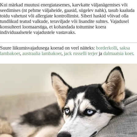
Kui märkad muutusi energiatasemes, karvkatte väljanägemises või
seedimises (nt pehme väljaheide, gaasid, sügelev nahk), tasub kaaluda
toidu vahetust või allergiate kontrollimist. Siberi haskid võivad olla
tundlikud teatud valkude, teraviljade või lisandite suhtes. Vajadusel
konsulteeri loomaarstiga, et kohandada toitumine koera
individuaalsetele vajadustele vastavaks.
Suure liikumisvajadusega koerad on veel näiteks:
borderkolli
,
saksa
lambakoer
,
austraalia lambakoer
,
jack russelli terjer
ja
dalmaatsia koer
.