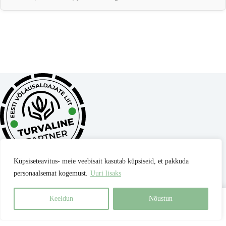
Küpsiseteavitus- meie veebisait kasutab küpsiseid, et pakkuda
personaalsemat kogemust.
Uuri lisaks
Privaatsuspoliitika
Müügitingimused
Parima hinna garantii
Kontakt
Keeldun
Nõustun
Best for Pets OÜ
| reg nr 17345306 |
Copyright © 2026 - Kõik
Avaleht
Otsing
Ostukorv
õigused kaitstud.