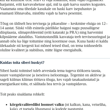
harjamist,
eriti
karvavahetuse
ajal,
mil
ta
ajab
karva
suurtes
kogustes.
Vaatamata
oma
tihedale
kasukale
on
haski
karv
isepuhastuv
ja
enamasti
lõhnavaba,
mistõttu
vajab
ta
harva
pesemist.
Tõug
on
üldiselt
hea
tervisega
ja
pikaealine –
keskmine
eluiga
on 12–
14
aastat.
Siiski
võib
esineda
pärilikke
haigusi
nagu
puusaliigese
düsplaasia,
silmaprobleemid (
eriti
katarakt
ja
PRA)
ning
harvemini
kilpnäärme
alatalitlus.
Vastutustundlik
kasvataja
teeb
terviseuuringud
ja
annab
nõu
ka
õige
toitumise
ning
koormuse
osas.
Kuna
haski
ei
kaldu
ülekaalule
nii
kergesti
kui
mõned
teised
tõud,
on
tema
toidusedelis
oluline
kvaliteet
ja
stabiilsus,
mitte
liigne
energiahulk.
Kuidas toita siberi huskyt?
Siberi haski toitmisel tuleb arvestada tema tugeva töökoera tausta,
suure vastupidavuse ja iseseisva iseloomuga. Tegemist on aktiivse ja
sageli külmas kliimas töötava tõuga, kes vajab tasakaalustatud ja
energiarikast toitu, et säilitada hea tervis ja vastupidavus.
Toit peaks sisaldama rohkelt:
kõrgekvaliteedilist loomset valku
(nt kalkun, kana, veiseliha,
kala), et toetada lihasmassi ja kudede taastumist,