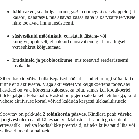
häid rasvu
, sealhulgas oomega-3 ja oomega-6 rasvhappeid (nt
kalaõli, kanarasv), mis aitavad kaasa naha ja karvkatte tervisele
ning toetavad immuunsüsteemi,
süsivesikuid mõõdukalt
, eelistatult täistera- või
köögiviljapõhiselt, et pakkuda püsivat energiat ilma liigselt
veresuhkrut kõigutamata,
kiudaineid ja probiootikume
, mis toetavad seedesüsteemi
tasakaalu.
Siberi haskid võivad olla isepäised sööjad – nad ei pruugi süüa, kui ei
tunne end aktiivsena. Väga aktiivsetel või kelgukoertena töötavatel
haskidel on vaja kõrgema kalorsusega toitu, samas kui kodukoertel
tuleks jälgida kehakaalu. Haskid on pigem saleda kehaehitusega, kuid
vähese aktiivsuse korral võivad kalduda kergesti ülekaalulisusele.
Soovitav on pakkuda
2 toidukorda päevas
. Kindlasti peab
värske
joogivesi
olema alati kättesaadav.
. Maiuste ja lisanditega tasub olla
ettevaatlik – eelista looduslikke preemiaid, näiteks kuivatatud liha või
väikseid treeningmaiuseid.