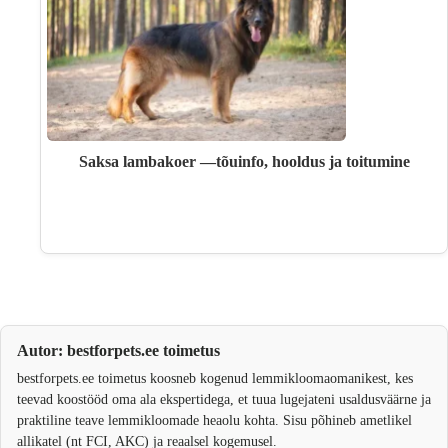
Saksa lambakoer —tõuinfo, hooldus ja toitumine
Autor: bestforpets.ee toimetus
bestforpets.ee toimetus koosneb kogenud lemmikloomaomanikest, kes
teevad koostööd oma ala ekspertidega, et tuua lugejateni usaldusväärne ja
praktiline teave lemmikloomade heaolu kohta. Sisu põhineb ametlikel
allikatel (nt FCI, AKC) ja reaalsel kogemusel.