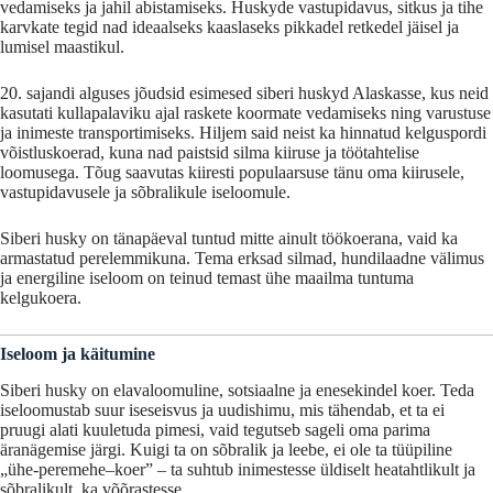
vedamiseks ja jahil abistamiseks. Huskyde vastupidavus, sitkus ja tihe
karvkate tegid nad ideaalseks kaaslaseks pikkadel retkedel jäisel ja
lumisel maastikul.
20. sajandi alguses jõudsid esimesed siberi huskyd Alaskasse, kus neid
kasutati kullapalaviku ajal raskete koormate vedamiseks ning varustuse
ja inimeste transportimiseks. Hiljem said neist ka hinnatud kelguspordi
võistluskoerad, kuna nad paistsid silma kiiruse ja töötahtelise
loomusega. Tõug saavutas kiiresti populaarsuse tänu oma kiirusele,
vastupidavusele ja sõbralikule iseloomule.
Siberi husky on tänapäeval tuntud mitte ainult töökoerana, vaid ka
armastatud perelemmikuna. Tema erksad silmad, hundilaadne välimus
ja energiline iseloom on teinud temast ühe maailma tuntuma
kelgukoera.
Iseloom
ja
käitumine
Siberi
husky
on
elavaloomuline,
sotsiaalne
ja
enesekindel
koer.
Teda
iseloomustab
suur
iseseisvus
ja
uudishimu,
mis
tähendab,
et
ta
ei
pruugi
alati
kuuletuda
pimesi,
vaid
tegutseb
sageli
oma
parima
äranägemise
järgi.
Kuigi
ta
on
sõbralik
ja
leebe,
ei
ole
ta
tüüpiline
„
ühe-peremehe
–
koer” –
ta
suhtub
inimestesse
üldiselt
heatahtlikult
ja
sõbralikult,
ka
võõrastesse.