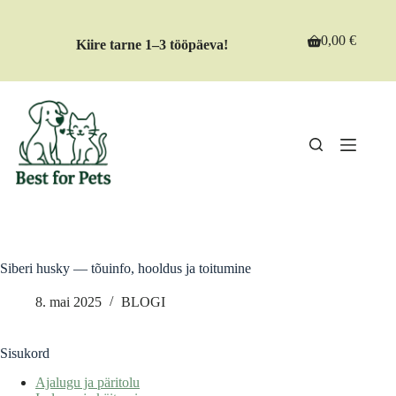
Skip
to
content
0,00
€
Kiire tarne 1–3 tööpäeva!
Shopping
cart
Siberi husky — tõuinfo, hooldus ja toitumine
8. mai 2025
BLOGI
Sisukord
Ajalugu ja päritolu