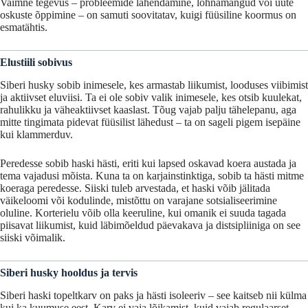
Vaimne
tegevus –
probleemide
lahendamine,
lõhnamängud
või
uute
oskuste
õppimine –
on
samuti
soovitatav,
kuigi
füüsiline
koormus
on
esmatähtis.
Elustiili
sobivus
Siberi
husky
sobib
inimesele,
kes
armastab
liikumist,
looduses
viibimist
ja
aktiivset
eluviisi.
Ta
ei
ole
sobiv
valik
inimesele,
kes
otsib
kuulekat,
rahulikku
ja
väheaktiivset
kaaslast.
Tõug
vajab
palju
tähelepanu,
aga
mitte
tingimata
pidevat
füüsilist lähedust
–
ta
on
sageli
pigem
isepäine
kui
klammerduv.
Peredesse
sobib
haski
hästi,
eriti
kui
lapsed
oskavad
koera
austada
ja
tema
vajadusi
mõista.
Kuna
ta
on
karjainstinktiga,
sobib
ta
hästi
mitme
koeraga
peredesse.
Siiski
tuleb
arvestada,
et
haski
võib
jälitada
väikeloomi
või
kodulinde,
mistõttu
on
varajane
sotsialiseerimine
oluline.
Korterielu
võib
olla
keeruline,
kui
omanik
ei
suuda
tagada
piisavat
liikumist,
kuid läbimõeldud päevakava
ja
distsipliiniga
on
see
siiski
võimalik.
Siberi husky hooldus
ja
tervis
Siberi
haski
topeltkarv
on
paks
ja
hästi
isoleeriv –
see
kaitseb
nii
külma
kui
ka
kuumuse
eest.
Karv
ei
vaja
lõikamist,
kuid
vajab
regulaarset