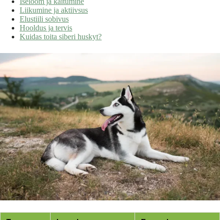
Iseloom ja käitumine
Liikumine ja aktiivsus
Elustiili sobivus
Hooldus ja tervis
Kuidas toita siberi huskyt?