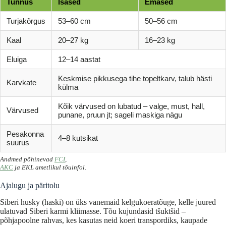
Tunnus
Isased
Emased
Turjakõrgus
53–60 cm
50–56 cm
Kaal
20–27 kg
16–23 kg
Eluiga
12–14 aastat
Keskmise pikkusega tihe topeltkarv, talub hästi
Karvkate
külma
Kõik värvused on lubatud – valge, must, hall,
Värvused
punane, pruun jt; sageli maskiga nägu
Pesakonna
4–8 kutsikat
suurus
Andmed põhinevad
FCI
,
AKC
ja EKL ametlikul tõuinfol.
Ajalugu ja päritolu
Siberi husky (haski) on üks vanemaid kelgukoeratõuge, kelle juured
ulatuvad Siberi karmi kliimasse. Tõu kujundasid tšuktšid –
põhjapoolne rahvas, kes kasutas neid koeri transpordiks, kaupade