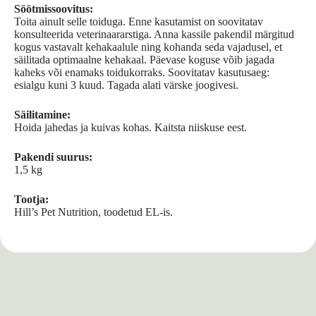
Söötmissoovitus:
Toita ainult selle toiduga. Enne kasutamist on soovitatav
konsulteerida veterinaararstiga. Anna kassile pakendil märgitud
kogus vastavalt kehakaalule ning kohanda seda vajadusel, et
säilitada optimaalne kehakaal. Päevase koguse võib jagada
kaheks või enamaks toidukorraks. Soovitatav kasutusaeg:
esialgu kuni 3 kuud. Tagada alati värske joogivesi.
Säilitamine:
Hoida jahedas ja kuivas kohas. Kaitsta niiskuse eest.
Pakendi suurus:
1,5 kg
Tootja:
Hill’s Pet Nutrition, toodetud EL-is.