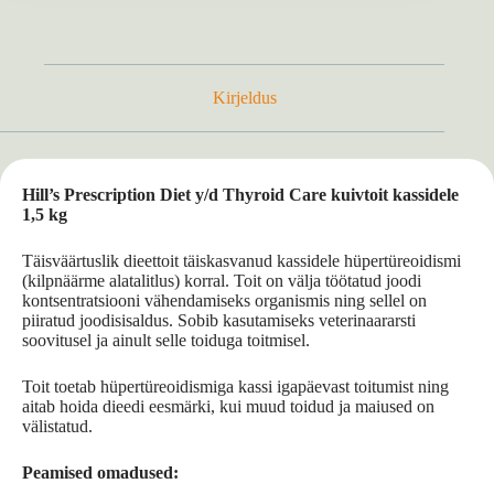
Kirjeldus
Hill’s Prescription Diet y/d Thyroid Care kuivtoit kassidele
1,5 kg
Täisväärtuslik dieettoit täiskasvanud kassidele hüpertüreoidismi
(kilpnäärme alatalitlus) korral. Toit on välja töötatud joodi
kontsentratsiooni vähendamiseks organismis ning sellel on
piiratud joodisisaldus. Sobib kasutamiseks veterinaararsti
soovitusel ja ainult selle toiduga toitmisel.
Toit toetab hüpertüreoidismiga kassi igapäevast toitumist ning
aitab hoida dieedi eesmärki, kui muud toidud ja maiused on
välistatud.
Peamised omadused: