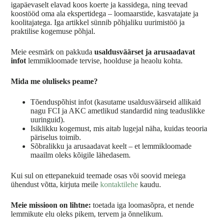
igapäevaselt elavad koos koerte ja kassidega, ning teevad
koostööd oma ala ekspertidega – loomaarstide, kasvatajate ja
koolitajatega. Iga artikkel sünnib põhjaliku uurimistöö ja
praktilise kogemuse põhjal.
Meie eesmärk on pakkuda
usaldusväärset ja arusaadavat
infot
lemmikloomade tervise, hoolduse ja heaolu kohta.
Mida me oluliseks peame?
Tõenduspõhist infot (kasutame usaldusväärseid allikaid
nagu FCI ja AKC ametlikud standardid ning teaduslikke
uuringuid).
Isiklikku kogemust, mis aitab lugejal näha, kuidas teooria
päriselus toimib.
Sõbralikku ja arusaadavat keelt – et lemmikloomade
maailm oleks kõigile lähedasem.
Kui sul on ettepanekuid teemade osas või soovid meiega
ühendust võtta, kirjuta meile
kontaktilehe
kaudu.
Meie missioon on lihtne:
toetada iga loomasõpra, et nende
lemmikute elu oleks pikem, tervem ja õnnelikum.