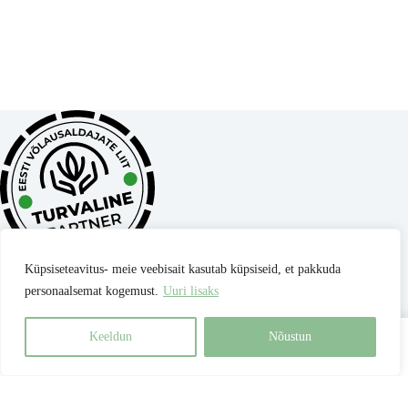
Küpsiseteavitus- meie veebisait kasutab küpsiseid, et pakkuda
personaalsemat kogemust.
Uuri lisaks
Privaatsuspoliitika
Müügitingimused
Parima hinna garantii
Kontakt
Keeldun
Nõustun
Best for Pets OÜ
| reg nr 17345306 |
Copyright © 2026 - Kõik
Avaleht
Otsing
Ostukorv
õigused kaitstud.