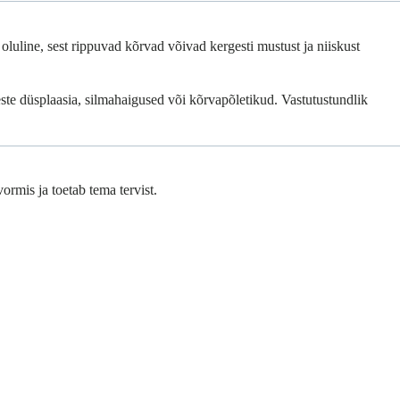
 oluline, sest rippuvad kõrvad võivad kergesti mustust ja niiskust
ste düsplaasia, silmahaigused või kõrvapõletikud. Vastutustundlik
ormis ja toetab tema tervist.