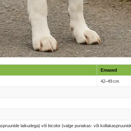
Emased
42–49 cm
spruunide laikudega) või bicolor (valge punakas- või kollakaspruunid