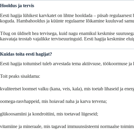
Hooldus ja tervis
Eesti hagija lühikest karvkatet on lihtne hooldada – piisab regulaarsest
koguda. Hambahooldus ja küünte regulaarne lõikamine kuuluvad samuti
Tõug on üldiselt hea tervisega, kuid nagu enamikul keskmise suurusega
kasvataja teostab vajalikke terviseuuringuid. Eesti hagija keskmine elu
Kuidas toita eesti hagijat?
Eesti hagija toitumisel tuleb arvestada tema aktiivsuse, töökoormuse ja k
Toit peaks sisaldama:
kvaliteetset loomset valku (kana, veis, kala), mis toetab lihaseid ja energ
oomega-rasvhappeid, mis hoiavad naha ja karva tervena;
glükoosamiini ja kondroitiini, mis toetavad liigeseid;
vitamiine ja mineraale, mis tagavad immuunsüsteemi normaalse toimim