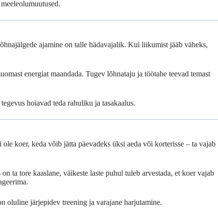
te meeleolumuutused.
õhnajälgede ajamine on talle hädavajalik. Kui liikumist jääb väheks,
oomuomast energiat maandada. Tugev lõhnataju ja töötahe teevad temast
tegevus hoiavad teda rahuliku ja tasakaalus.
 ole koer, keda võib jätta päevadeks üksi aeda või korterisse – ta vajab
on ta tore kaaslane, väikeste laste puhul tuleb arvestada, et koer vajab
eageerima.
n oluline järjepidev treening ja varajane harjutamine.