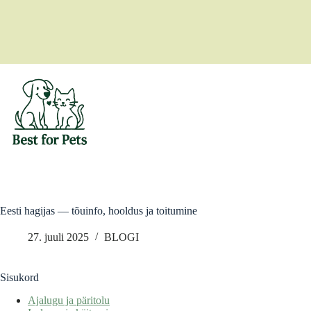
Skip
to
content
Eesti hagijas — tõuinfo, hooldus ja toitumine
27. juuli 2025
BLOGI
Sisukord
Ajalugu ja päritolu