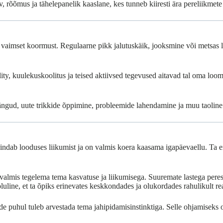
v, rõõmus ja tähelepanelik kaaslane, kes tunneb kiiresti ära pereliikme
a vaimset koormust. Regulaarne pikk jalutuskäik, jooksmine või metsas l
ility, kuulekuskoolitus ja teised aktiivsed tegevused aitavad tal oma l
ängud, uute trikkide õppimine, probleemide lahendamine ja muu taoline 
hindab looduses liikumist ja on valmis koera kaasama igapäevaellu. Ta ei
e valmis tegelema tema kasvatuse ja liikumisega. Suuremate lastega peres 
oluline, et ta õpiks erinevates keskkondades ja olukordades rahulikult r
ade puhul tuleb arvestada tema jahipidamisinstinktiga. Selle ohjamiseks o