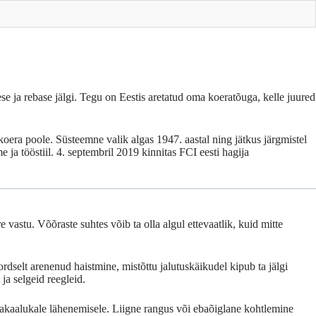
ese ja rebase jälgi. Tegu on Eestis aretatud oma koeratõuga, kelle juured
koera poole. Süsteemne valik algas 1947. aastal ning jätkus järgmistel
e ja tööstiil. 4. septembril 2019 kinnitas FCI eesti hagija
 vastu. Võõraste suhtes võib ta olla algul ettevaatlik, kuid mitte
rdselt arenenud haistmine, mistõttu jalutuskäikudel kipub ta jälgi
ja selgeid reegleid.
tasakaalukale lähenemisele. Liigne rangus või ebaõiglane kohtlemine