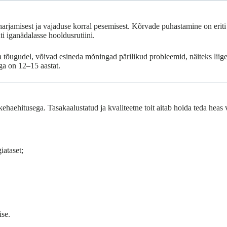
 harjamisest ja vajaduse korral pesemisest. Kõrvade puhastamine on eriti
 iganädalasse hooldusrutiini.
 tõugudel, võivad esineda mõningad pärilikud probleemid, näiteks liige
iga on 12–15 aastat.
ehaehitusega. Tasakaalustatud ja kvaliteetne toit aitab hoida teda heas v
iataset;
ise.