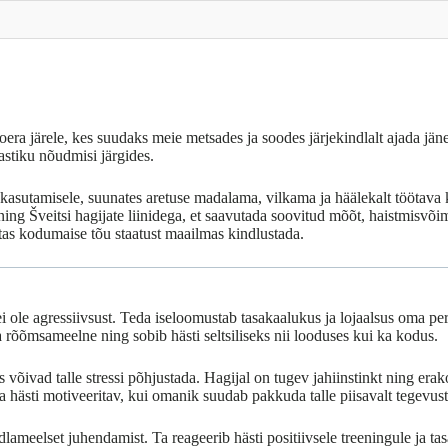
koera järele, kes suudaks meie metsades ja soodes järjekindlalt ajada jän
astiku nõudmisi järgides.
e kasutamisele, suunates aretuse madalama, vilkama ja häälekalt töötava 
 ning Šveitsi hagijate liinidega, et saavutada soovitud mõõt, haistmisvõim
tas kodumaise tõu staatust maailmas kindlustada.
ei ole agressiivsust. Teda iseloomustab tasakaalukus ja lojaalsus oma pere
ja rõõmsameelne ning sobib hästi seltsiliseks nii looduses kui ka kodus.
õivad talle stressi põhjustada. Hagijal on tugev jahiinstinkt ning erako
a hästi motiveeritav, kui omanik suudab pakkuda talle piisavalt tegevust 
ndlameelset juhendamist. Ta reageerib hästi positiivsele treeningule ja 