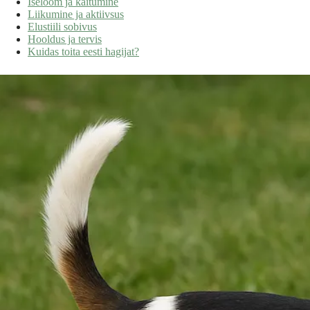
Iseloom ja käitumine
Liikumine ja aktiivsus
Elustiili sobivus
Hooldus ja tervis
Kuidas toita eesti hagijat?