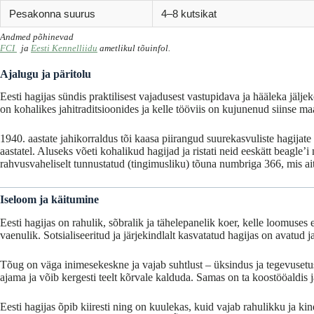
Pesakonna suurus
4–8 kutsikat
Andmed põhinevad
FCI
ja
Eesti Kennelliidu
ametlikul tõuinfol.
Ajalugu ja päritolu
Eesti hagijas sündis praktilisest vajadusest vastupidava ja hääleka jälje
on kohalikes jahitraditsioonides ja kelle tööviis on kujunenud siinse ma
1940. aastate jahikorraldus tõi kaasa piirangud suurekasvuliste hagijat
aastatel. Aluseks võeti kohalikud hagijad ja ristati neid eeskätt beagle’i
rahvusvaheliselt tunnustatud (tingimusliku) tõuna numbriga 366, mis ai
Iseloom ja käitumine
Eesti hagijas on rahulik, sõbralik ja tähelepanelik koer, kelle loomuses 
vaenulik. Sotsialiseeritud ja järjekindlalt kasvatatud hagijas on avatud 
Tõug on väga inimesekeskne ja vajab suhtlust – üksindus ja tegevusetus v
ajama ja võib kergesti teelt kõrvale kalduda. Samas on ta koostööaldis j
Eesti hagijas õpib kiiresti ning on kuulekas, kuid vajab rahulikku ja ki