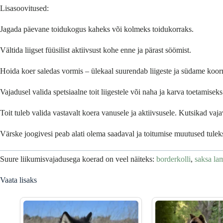
Lisasoovitused:
Jagada päevane toidukogus kaheks või kolmeks toidukorraks.
Vältida liigset füüsilist aktiivsust kohe enne ja pärast söömist.
Hoida koer saledas vormis – ülekaal suurendab liigeste ja südame koor
Vajadusel valida spetsiaalne toit liigestele või naha ja karva toetamiseks
Toit tuleb valida vastavalt koera vanusele ja aktiivsusele. Kutsikad va
Värske joogivesi peab alati olema saadaval ja toitumise muutused tuleks
Suure liikumisvajadusega koerad on veel näiteks:
borderkolli
,
saksa la
Vaata lisaks