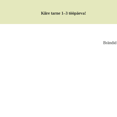
Kiire tarne 1–3 tööpäeva!
Brändid