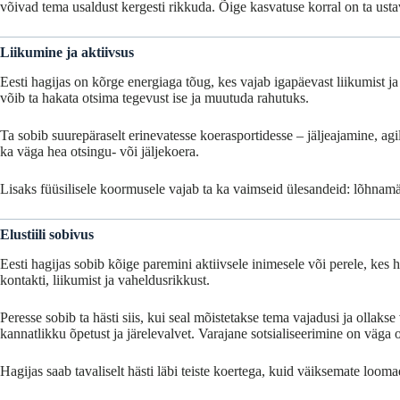
võivad tema usaldust kergesti rikkuda. Õige kasvatuse korral on ta usta
Liikumine ja aktiivsus
Eesti hagijas on kõrge energiaga tõug, kes vajab igapäevast liikumist j
võib ta hakata otsima tegevust ise ja muutuda rahutuks.
Ta sobib suurepäraselt erinevatesse koerasportidesse – jäljeajamine, ag
ka väga hea otsingu- või jäljekoera.
Lisaks füüsilisele koormusele vajab ta ka vaimseid ülesandeid: lõhnam
Elustiili sobivus
Eesti hagijas sobib kõige paremini aktiivsele inimesele või perele, kes 
kontakti, liikumist ja vaheldusrikkust.
Peresse sobib ta hästi siis, kui seal mõistetakse tema vajadusi ja ollaks
kannatlikku õpetust ja järelevalvet. Varajane sotsialiseerimine on väga 
Hagijas saab tavaliselt hästi läbi teiste koertega, kuid väiksemate loom