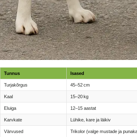
Tunnus
Isased
Turjakõrgus
45–52 cm
Kaal
15–20 kg
Eluiga
12–15 aastat
Karvkate
Lühike, kare ja läikiv
Värvused
Trikolor (valge mustade ja punaka