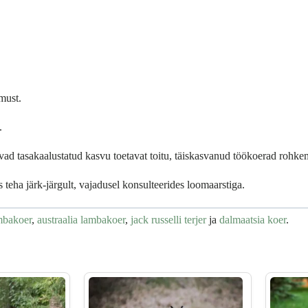
must.
.
javad tasakaalustatud kasvu toetavat toitu, täiskasvanud töökoerad rohke
 teha järk-järgult, vajadusel konsulteerides loomaarstiga.
mbakoer
,
austraalia lambakoer
,
jack russelli terjer
ja
dalmaatsia koer
.